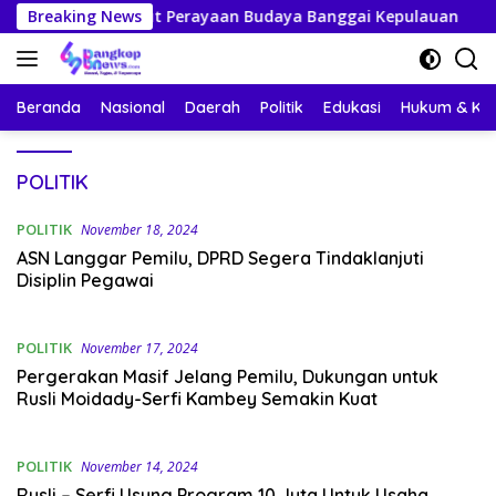
Langsung
ap Sambut Perayaan Budaya Banggai Kepulauan
Breaking News
Mahasi
ke
konten
Beranda
Nasional
Daerah
Politik
Edukasi
Hukum & Kri
POLITIK
POLITIK
November 18, 2024
ASN Langgar Pemilu, DPRD Segera Tindaklanjuti
Disiplin Pegawai
POLITIK
November 17, 2024
Pergerakan Masif Jelang Pemilu, Dukungan untuk
Rusli Moidady-Serfi Kambey Semakin Kuat
POLITIK
November 14, 2024
Rusli – Serfi Usung Program 10 Juta Untuk Usaha