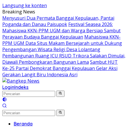
Langsung ke konten
Breaking News
Menyusuri Dua Permata Banggai Kepulauan, Pantai
Poganda dan Danau Paisupok
Festival Seasea 2026:
Mahasiswa KKN-PPM UGM dan Warga Bersiap Sambut
Perayaan Budaya Banggai Kepulauan
Mahasiswa KKN-
PPM UGM Data Situs Makam Bersejarah untuk Dukung
Pengembangan Wisata Religi Desa Lolantang
Pembangunan Ruang ICU RSUD Trikora Salakan Dimulai,
Diawali Pembongkaran Bangunan Lama
Sambut HUT
Ke-25 Partai Demokrat Banggai Kepulauan Gelar Aksi
Gerakan Langit Biru Indonesia Asri
Login
Indeks
Beranda