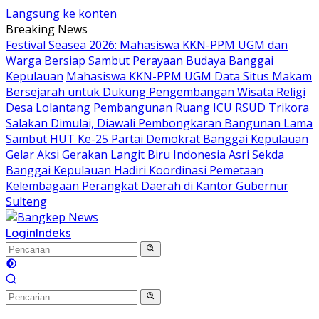
Langsung ke konten
Breaking News
Festival Seasea 2026: Mahasiswa KKN-PPM UGM dan
Warga Bersiap Sambut Perayaan Budaya Banggai
Kepulauan
Mahasiswa KKN-PPM UGM Data Situs Makam
Bersejarah untuk Dukung Pengembangan Wisata Religi
Desa Lolantang
Pembangunan Ruang ICU RSUD Trikora
Salakan Dimulai, Diawali Pembongkaran Bangunan Lama
Sambut HUT Ke-25 Partai Demokrat Banggai Kepulauan
Gelar Aksi Gerakan Langit Biru Indonesia Asri
Sekda
Banggai Kepulauan Hadiri Koordinasi Pemetaan
Kelembagaan Perangkat Daerah di Kantor Gubernur
Sulteng
Login
Indeks