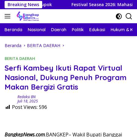
Langsung
Paisupok
Breaking News
Festival Seasea 2026: Mahasiswa KKN-PPM U
ke
konten
Beranda
Nasional
Daerah
Politik
Edukasi
Hukum & Kri
Beranda
BERITA DAERAH
BERITA DAERAH
Serfi Kambey Ikuti Rapat Virtual
Nasional, Dukung Penuh Program
Makan Bergizi Gratis
Redaksi BN
Juli 18, 2025
Post Views:
596
BangkepNews.com
.BANGKEP– Wakil Bupati Banggai