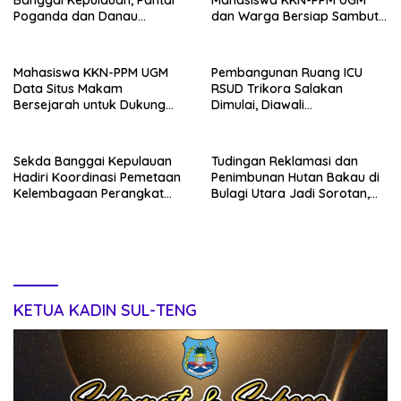
Banggai Kepulauan, Pantai
Mahasiswa KKN-PPM UGM
Poganda dan Danau
dan Warga Bersiap Sambut
Paisupok
Perayaan Budaya Banggai
Kepulauan
Mahasiswa KKN-PPM UGM
Pembangunan Ruang ICU
Data Situs Makam
RSUD Trikora Salakan
Bersejarah untuk Dukung
Dimulai, Diawali
Pengembangan Wisata Religi
Pembongkaran Bangunan
Desa Lolantang
Lama
Sekda Banggai Kepulauan
Tudingan Reklamasi dan
Hadiri Koordinasi Pemetaan
Penimbunan Hutan Bakau di
Kelembagaan Perangkat
Bulagi Utara Jadi Sorotan,
Daerah di Kantor Gubernur
Warga: Bakau Sudah Mati
Sulteng
Sejak Bertahun-tahun
KETUA KADIN SUL-TENG