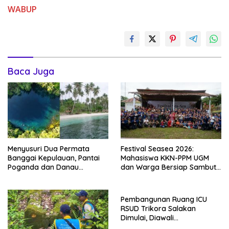
WABUP
Baca Juga
Menyusuri Dua Permata
Festival Seasea 2026:
Banggai Kepulauan, Pantai
Mahasiswa KKN-PPM UGM
Poganda dan Danau
dan Warga Bersiap Sambut
Paisupok
Perayaan Budaya Banggai
Kepulauan
Pembangunan Ruang ICU
RSUD Trikora Salakan
Dimulai, Diawali
Pembongkaran Bangunan