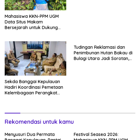
Lama
Mahasiswa KKN-PPM UGM
Data Situs Makam
Bersejarah untuk Dukung
Pengembangan Wisata Religi
Desa Lolantang
Tudingan Reklamasi dan
Penimbunan Hutan Bakau di
Bulagi Utara Jadi Sorotan,
Warga: Bakau Sudah Mati
Sejak Bertahun-tahun
Sekda Banggai Kepulauan
Hadiri Koordinasi Pemetaan
Kelembagaan Perangkat
Daerah di Kantor Gubernur
Sulteng
Rekomendasi untuk kamu
Menyusuri Dua Permata
Festival Seasea 2026: