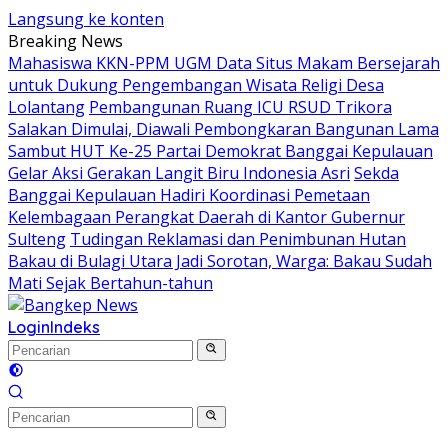
Langsung ke konten
Breaking News
Mahasiswa KKN-PPM UGM Data Situs Makam Bersejarah
untuk Dukung Pengembangan Wisata Religi Desa
Lolantang
Pembangunan Ruang ICU RSUD Trikora
Salakan Dimulai, Diawali Pembongkaran Bangunan Lama
Sambut HUT Ke-25 Partai Demokrat Banggai Kepulauan
Gelar Aksi Gerakan Langit Biru Indonesia Asri
Sekda
Banggai Kepulauan Hadiri Koordinasi Pemetaan
Kelembagaan Perangkat Daerah di Kantor Gubernur
Sulteng
Tudingan Reklamasi dan Penimbunan Hutan
Bakau di Bulagi Utara Jadi Sorotan, Warga: Bakau Sudah
Mati Sejak Bertahun-tahun
Login
Indeks