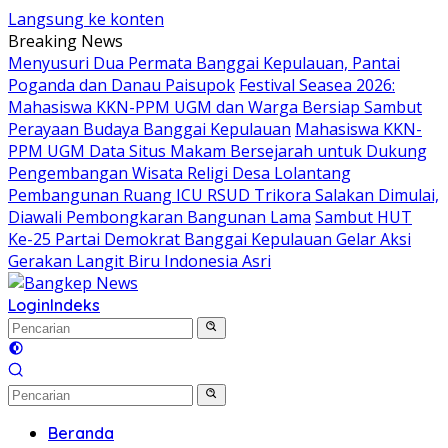
Langsung ke konten
Breaking News
Menyusuri Dua Permata Banggai Kepulauan, Pantai
Poganda dan Danau Paisupok
Festival Seasea 2026:
Mahasiswa KKN-PPM UGM dan Warga Bersiap Sambut
Perayaan Budaya Banggai Kepulauan
Mahasiswa KKN-
PPM UGM Data Situs Makam Bersejarah untuk Dukung
Pengembangan Wisata Religi Desa Lolantang
Pembangunan Ruang ICU RSUD Trikora Salakan Dimulai,
Diawali Pembongkaran Bangunan Lama
Sambut HUT
Ke-25 Partai Demokrat Banggai Kepulauan Gelar Aksi
Gerakan Langit Biru Indonesia Asri
Login
Indeks
Beranda