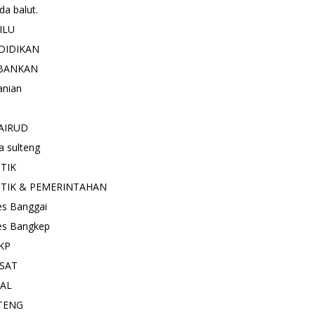
a balut.
ILU
DIDIKAN
BANKAN
anian
AIRUD
a sulteng
ITIK
ITIK & PEMERINTAHAN
es Banggai
es Bangkep
KP
SAT
IAL
TENG