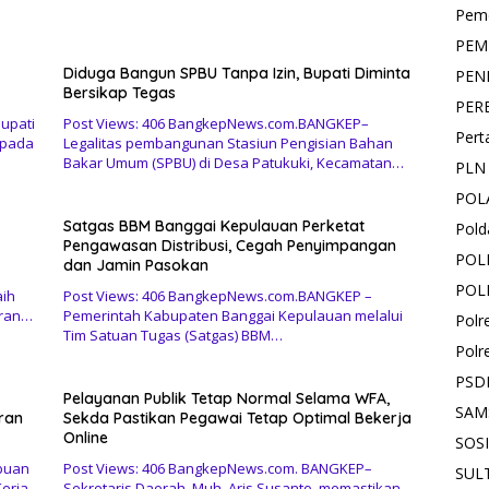
Pemd
PEM
Diduga Bangun SPBU Tanpa Izin, Bupati Diminta
PEN
Bersikap Tegas
PER
upati
Post Views: 406 BangkepNews.com.BANGKEP–
Pert
epada
Legalitas pembangunan Stasiun Pengisian Bahan
Bakar Umum (SPBU) di Desa Patukuki, Kecamatan…
PLN
POL
Satgas BBM Banggai Kepulauan Perketat
Pold
Pengawasan Distribusi, Cegah Penyimpangan
POL
dan Jamin Pasokan
POL
aih
Post Views: 406 BangkepNews.com.BANGKEP –
oran…
Pemerintah Kabupaten Banggai Kepulauan melalui
Polr
Tim Satuan Tugas (Satgas) BBM…
Polr
PSD
Pelayanan Publik Tetap Normal Selama WFA,
SAM
ran
Sekda Pastikan Pegawai Tetap Optimal Bekerja
Online
SOS
buan
Post Views: 406 BangkepNews.com. BANGKEP–
SUL
erja
Sekretaris Daerah, Muh. Aris Susanto, memastikan