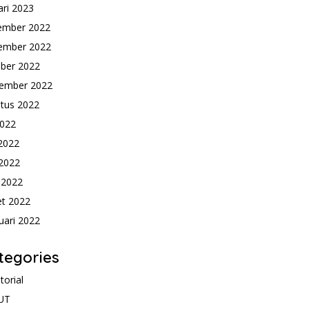
ari 2023
ember 2022
ember 2022
ber 2022
ember 2022
tus 2022
2022
 2022
2022
l 2022
t 2022
uari 2022
tegories
torial
UT