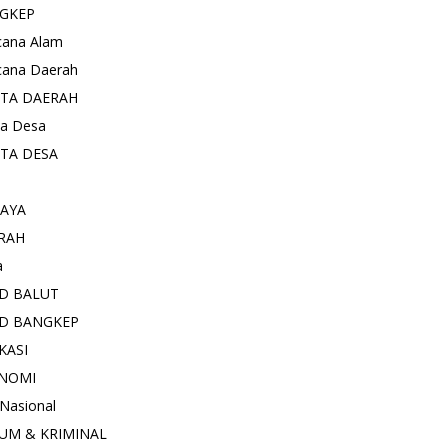
GKEP
cana Alam
cana Daerah
ITA DAERAH
ta Desa
ITA DESA
AYA
RAH
a
D BALUT
D BANGKEP
KASI
NOMI
 Nasional
UM & KRIMINAL