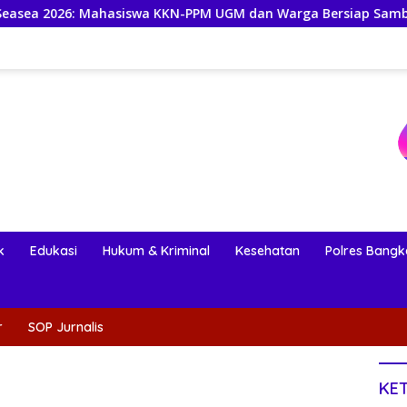
hasiswa KKN-PPM UGM dan Warga Bersiap Sambut Perayaan Bud
k
Edukasi
Hukum & Kriminal
Kesehatan
Polres Bangk
r
SOP Jurnalis
KE