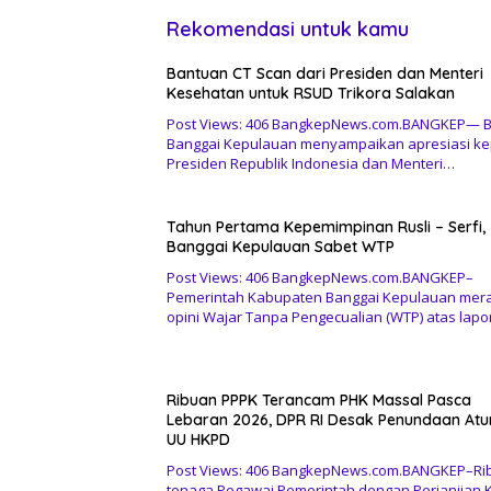
Rekomendasi untuk kamu
Bantuan CT Scan dari Presiden dan Menteri
Kesehatan untuk RSUD Trikora Salakan
Post Views: 406 BangkepNews.com.BANGKEP— B
Banggai Kepulauan menyampaikan apresiasi k
Presiden Republik Indonesia dan Menteri…
Tahun Pertama Kepemimpinan Rusli – Serfi,
Banggai Kepulauan Sabet WTP
Post Views: 406 BangkepNews.com.BANGKEP–
Pemerintah Kabupaten Banggai Kepulauan mer
opini Wajar Tanpa Pengecualian (WTP) atas lap
Ribuan PPPK Terancam PHK Massal Pasca
Lebaran 2026, DPR RI Desak Penundaan Atu
UU HKPD
Post Views: 406 BangkepNews.com.BANGKEP–Ri
tenaga Pegawai Pemerintah dengan Perjanjian K