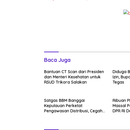
Baca Juga
Bantuan CT Scan dari Presiden
Diduga 
dan Menteri Kesehatan untuk
Izin, Bup
RSUD Trikora Salakan
Tegas
Satgas BBM Banggai
Ribuan 
Kepulauan Perketat
Massal P
Pengawasan Distribusi, Cegah
DPR RI 
Penyimpangan dan Jamin
Aturan 
Pasokan