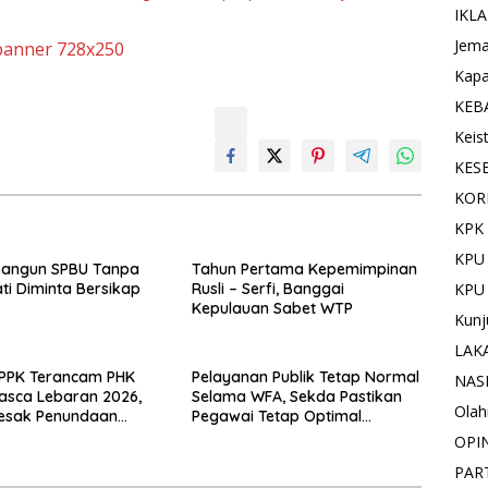
IKL
Jema
Kapa
KEB
Keis
KES
KOR
KPK 
KPU
Bangun SPBU Tanpa
Tahun Pertama Kepemimpinan
KPU
ati Diminta Bersikap
Rusli – Serfi, Banggai
Kepulauan Sabet WTP
Kunj
LAK
PPPK Terancam PHK
Pelayanan Publik Tetap Normal
NAS
asca Lebaran 2026,
Selama WFA, Sekda Pastikan
Olah
Desak Penundaan
Pegawai Tetap Optimal
UU HKPD
Bekerja Online
OPI
PAR