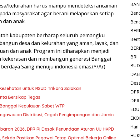
BAN
esa/kelurahan harus mampu mendeteksi ancaman
epada masyarakat agar berani melaporkan setiap
Ben
 dan anak.
Ben
BER
erintah kabupaten berharap seluruh pemangku
Beri
bangun desa dan kelurahan yang aman, layak, dan
BER
an dan anak. Program ini diharapkan menjadi
BRI
a kekerasan dan membangun generasi Banggai
BUD
n berdaya Saing menuju indonesia emas.(*/Ar)
DAE
Des
 Kesehatan untuk RSUD Trikora Salakan
DPR
inta Bersikap Tegas
DPR
, Banggai Kepulauan Sabet WTP
EDU
engawasan Distribusi, Cegah Penyimpangan dan Jamin
EKO
Hari
ebaran 2026, DPR RI Desak Penundaan Aturan UU HKPD
HUK
 Sekda Pastikan Pegawai Tetap Optimal Bekerja Online