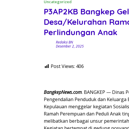
Uncategorized
P3AP2KB Bangkep Gela
Desa/Kelurahan Ram
Perlindungan Anak
Redaksi BN
Desember 2, 2025
Post Views:
406
BangkepNews.com
. BANGKEP — Dinas P
Pengendalian Penduduk dan Keluarga
Kepulauan menggelar kegiatan Sosial
Ramah Perempuan dan Peduli Anak ting
melibatkan berbagai unsur pemerintah
Kegiatan bertempat di gedung posyand