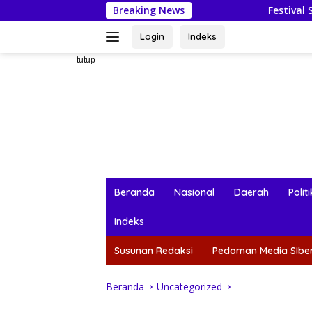
Langsung
Breaking News
Festival Seasea 2026: Ma
ke
konten
Login
Indeks
tutup
Beranda
Nasional
Daerah
Politi
Indeks
Susunan Redaksi
Pedoman Media SIbe
Beranda
Uncategorized