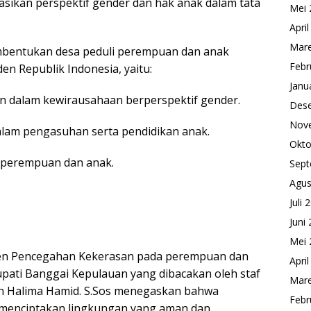
sikan perspektif gender dan hak anak dalam tata
Mei 
Apri
Mare
bentukan desa peduli perempuan dan anak
Febr
en Republik Indonesia, yaitu:
Janu
dalam kewirausahaan berperspektif gender.
Des
Nov
alam pengasuhan serta pendidikan anak.
Okto
 perempuan dan anak.
Sept
Agus
Juli 
Juni
Mei 
en Pencegahan Kekerasan pada perempuan dan
Apri
pati Banggai Kepulauan yang dibacakan oleh staf
Mare
n Halima Hamid. S.Sos menegaskan bahwa
Febr
menciptakan lingkungan yang aman dan