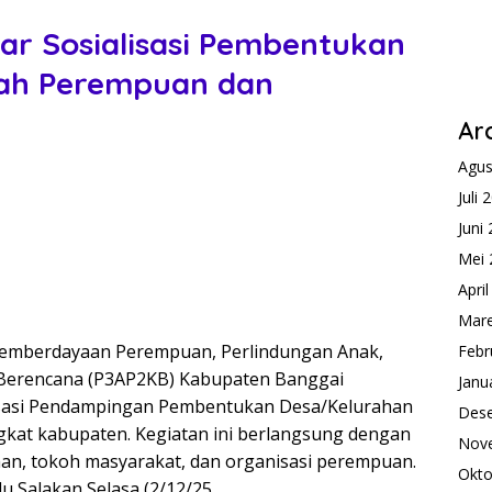
r Sosialisasi Pembentukan
ah Perempuan dan
Ar
Agus
Juli 
Juni
Mei 
Apri
Mare
emberdayaan Perempuan, Perlindungan Anak,
Febr
 Berencana (P3AP2KB) Kabupaten Banggai
Janu
isasi Pendampingan Pembentukan Desa/Kelurahan
Des
kat kabupaten. Kegiatan ini berlangsung dengan
Nov
an, tokoh masyarakat, dan organisasi perempuan.
Okto
u Salakan Selasa (2/12/25