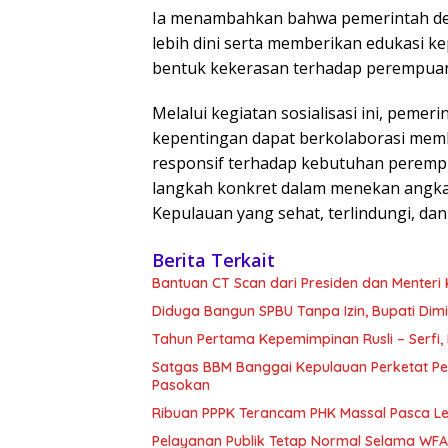
Ia menambahkan bahwa pemerintah d
lebih dini serta memberikan edukasi k
bentuk kekerasan terhadap perempuan
Melalui kegiatan sosialisasi ini, pem
kepentingan dapat berkolaborasi mem
responsif terhadap kebutuhan perempu
langkah konkret dalam menekan angk
Kepulauan yang sehat, terlindungi, da
Berita Terkait
Bantuan CT Scan dari Presiden dan Menteri
Diduga Bangun SPBU Tanpa Izin, Bupati Dim
Tahun Pertama Kepemimpinan Rusli – Serfi
Satgas BBM Banggai Kepulauan Perketat P
Pasokan
Ribuan PPPK Terancam PHK Massal Pasca L
Pelayanan Publik Tetap Normal Selama WFA,