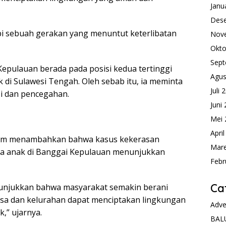
Janu
Des
api sebuah gerakan yang menuntut keterlibatan
Nov
Okto
Sept
epulauan berada pada posisi kedua tertinggi
Agus
 di Sulawesi Tengah. Oleh sebab itu, ia meminta
Juli 
si dan pencegahan.
Juni
Mei 
Apri
dam menambahkan bahwa kasus kekerasan
Mare
a anak di Banggai Kepulauan menunjukkan
Febr
Ca
unjukkan bahwa masyarakat semakin berani
sa dan kelurahan dapat menciptakan lingkungan
Adve
,” ujarnya.
BAL