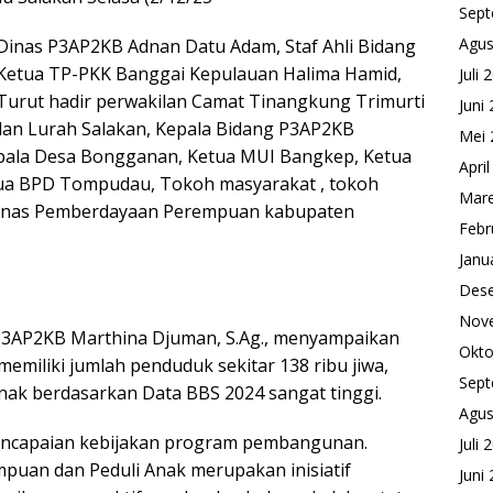
Sept
Agus
a Dinas P3AP2KB Adnan Datu Adam, Staf Ahli Bidang
Ketua TP-PKK Banggai Kepulauan Halima Hamid,
Juli 
Turut hadir perwakilan Camat Tinangkung Trimurti
Juni
ilan Lurah Salakan, Kepala Bidang P3AP2KB
Mei 
epala Desa Bongganan, Ketua MUI Bangkep, Ketua
Apri
ua BPD Tompudau, Tokoh masyarakat , tokoh
Mare
 Dinas Pemberdayaan Perempuan kabupaten
Febr
Janu
Des
Nov
 P3AP2KB Marthina Djuman, S.Ag., menyampaikan
Okto
miliki jumlah penduduk sekitar 138 ribu jiwa,
Sept
ak berdasarkan Data BBS 2024 sangat tinggi.
Agus
pencapaian kebijakan program pembangunan.
Juli 
uan dan Peduli Anak merupakan inisiatif
Juni