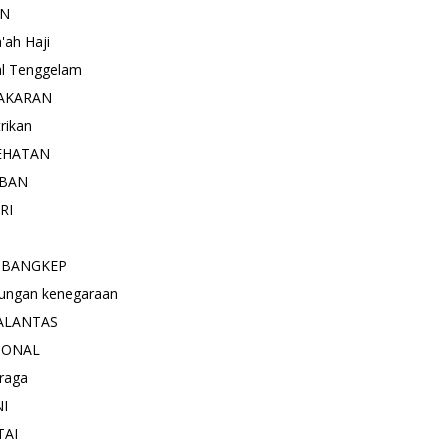
AN
'ah Haji
l Tenggelam
AKARAN
trikan
EHATAN
BAN
RI
 BANGKEP
ungan kenegaraan
ALANTAS
IONAL
raga
NI
TAI