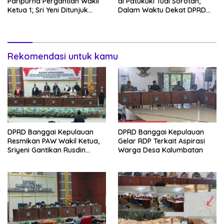
Paripurna Pergantian Wakil
di Patukuki Tuai Sorotan,
Ketua 1; Sri Yeni Ditunjuk
Dalam Waktu Dekat DPRD
sebagai Wakil Ketua dari
Siapkan RDP
NasDem hingga 2029
Rekomendasi untuk kamu
DPRD Banggai Kepulauan
DPRD Banggai Kepulauan
Resmikan PAW Wakil Ketua,
Gelar RDP Terkait Aspirasi
Sriyeni Gantikan Rusdin
Warga Desa Kalumbatan
Sinaling