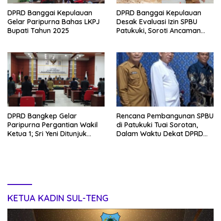
DPRD Banggai Kepulauan
DPRD Banggai Kepulauan
Gelar Paripurna Bahas LKPJ
Desak Evaluasi Izin SPBU
Bupati Tahun 2025
Patukuki, Soroti Ancaman
Ekologis
DPRD Bangkep Gelar
Rencana Pembangunan SPBU
Paripurna Pergantian Wakil
di Patukuki Tuai Sorotan,
Ketua 1; Sri Yeni Ditunjuk
Dalam Waktu Dekat DPRD
sebagai Wakil Ketua dari
Siapkan RDP
NasDem hingga 2029
KETUA KADIN SUL-TENG