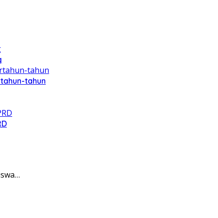
g
rtahun-tahun
RD
Siswa…