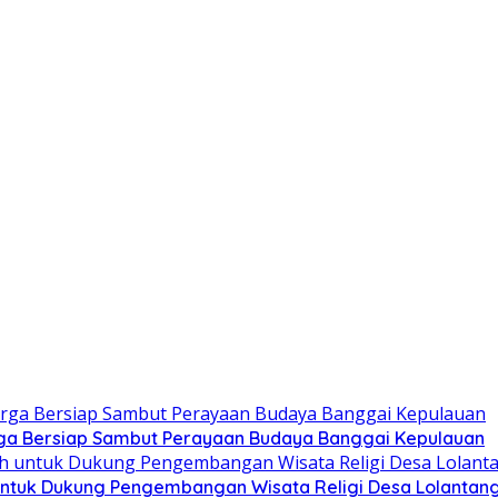
ga Bersiap Sambut Perayaan Budaya Banggai Kepulauan
ntuk Dukung Pengembangan Wisata Religi Desa Lolantan