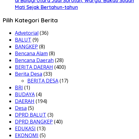
di Bulagi Utara Jadi Sorotan, Warga: Bakau Sudah
Mati Sejak Bertahun-tahun
Pilih Kategori Berita
Advetorial
(36)
BALUT
(9)
BANGKEP
(8)
Bencana Alam
(8)
Bencana Daerah
(28)
BERITA DAERAH
(400)
Berita Desa
(33)
BERITA DESA
(17)
BRI
(1)
BUDAYA
(4)
DAERAH
(194)
Desa
(5)
DPRD BALUT
(3)
DPRD BANGKEP
(40)
EDUKASI
(13)
EKONOMI
(5)