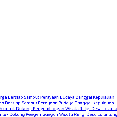
ga Bersiap Sambut Perayaan Budaya Banggai Kepulauan
ntuk Dukung Pengembangan Wisata Religi Desa Lolantan