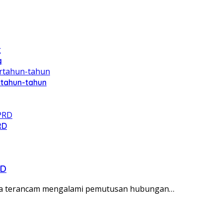
g
rtahun-tahun
RD
PD
sia terancam mengalami pemutusan hubungan…