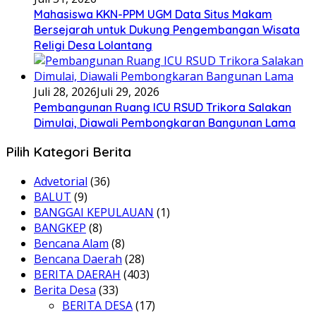
Mahasiswa KKN-PPM UGM Data Situs Makam
Bersejarah untuk Dukung Pengembangan Wisata
Religi Desa Lolantang
Juli 28, 2026
Juli 29, 2026
Pembangunan Ruang ICU RSUD Trikora Salakan
Dimulai, Diawali Pembongkaran Bangunan Lama
Pilih Kategori Berita
Advetorial
(36)
BALUT
(9)
BANGGAI KEPULAUAN
(1)
BANGKEP
(8)
Bencana Alam
(8)
Bencana Daerah
(28)
BERITA DAERAH
(403)
Berita Desa
(33)
BERITA DESA
(17)