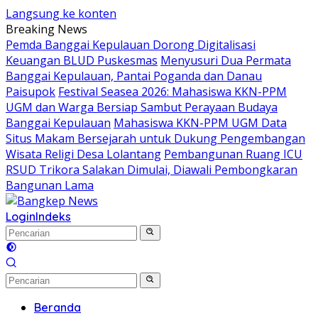
Langsung ke konten
Breaking News
Pemda Banggai Kepulauan Dorong Digitalisasi
Keuangan BLUD Puskesmas
Menyusuri Dua Permata
Banggai Kepulauan, Pantai Poganda dan Danau
Paisupok
Festival Seasea 2026: Mahasiswa KKN-PPM
UGM dan Warga Bersiap Sambut Perayaan Budaya
Banggai Kepulauan
Mahasiswa KKN-PPM UGM Data
Situs Makam Bersejarah untuk Dukung Pengembangan
Wisata Religi Desa Lolantang
Pembangunan Ruang ICU
RSUD Trikora Salakan Dimulai, Diawali Pembongkaran
Bangunan Lama
Login
Indeks
Beranda