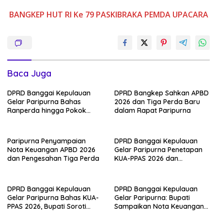
BANGKEP
HUT RI Ke 79
PASKIBRAKA
PEMDA
UPACARA
Baca Juga
DPRD Banggai Kepulauan
DPRD Bangkep Sahkan APBD
Gelar Paripurna Bahas
2026 dan Tiga Perda Baru
Ranperda hingga Pokok
dalam Rapat Paripurna
Pikiran DPRD 2027
Paripurna Penyampaian
DPRD Banggai Kepulauan
Nota Keuangan APBD 2026
Gelar Paripurna Penetapan
dan Pengesahan Tiga Perda
KUA-PPAS 2026 dan
Penyampaian Keterangan
Dua Raperda Prioritas
DPRD Banggai Kepulauan
DPRD Banggai Kepulauan
Gelar Paripurna Bahas KUA-
Gelar Paripurna: Bupati
PPAS 2026, Bupati Soroti
Sampaikan Nota Keuangan
Penguatan Ekonomi Lokal
Perubahan APBD 2025 dan