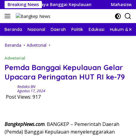
Langsung
yaan Budaya Banggai Kepulauan
Breaking News
Mahasiswa KKN-PPM UG
ke
konten
Beranda
Nasional
Daerah
Politik
Edukasi
Hukum & Kri
Beranda
Advetorial
Advetorial
Pemda Banggai Kepulauan Gelar
Upacara Peringatan HUT RI ke-79
Redaksi BN
Agustus 17, 2024
Post Views:
917
BangkepNews.com
. BANGKEP – Pemerintah Daerah
(Pemda) Banggai Kepulauan menyelenggarakan