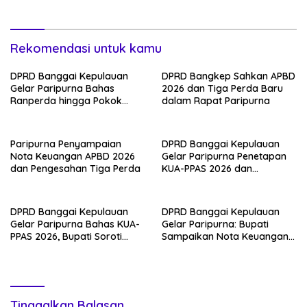
Empat Raperda Strategis
Rekomendasi untuk kamu
DPRD Banggai Kepulauan
DPRD Bangkep Sahkan APBD
Gelar Paripurna Bahas
2026 dan Tiga Perda Baru
Ranperda hingga Pokok
dalam Rapat Paripurna
Pikiran DPRD 2027
Paripurna Penyampaian
DPRD Banggai Kepulauan
Nota Keuangan APBD 2026
Gelar Paripurna Penetapan
dan Pengesahan Tiga Perda
KUA-PPAS 2026 dan
Penyampaian Keterangan
Dua Raperda Prioritas
DPRD Banggai Kepulauan
DPRD Banggai Kepulauan
Gelar Paripurna Bahas KUA-
Gelar Paripurna: Bupati
PPAS 2026, Bupati Soroti
Sampaikan Nota Keuangan
Penguatan Ekonomi Lokal
Perubahan APBD 2025 dan
Empat Raperda Strategis
Tinggalkan Balasan