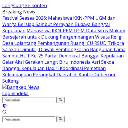
Langsung ke konten
Breaking News
Festival Seasea 2026: Mahasiswa KKN-PPM UGM dan
Warga Bersiap Sambut Perayaan Budaya Banggai
Kepulauan
Mahasiswa KKN-PPM UGM Data Situs Makam
Bersejarah untuk Dukung Pengembangan Wisata Religi
Desa Lolantang
Pembangunan Ruang ICU RSUD Trikora
Salakan Dimulai, Diawali Pembongkaran Bangunan Lama
Sambut HUT Ke-25 Partai Demokrat Banggai Kepulauan
Gelar Aksi Gerakan Langit Biru Indonesia Asri
Sekda
Banggai Kepulauan Hadiri Koordinasi Pemetaan
Kelembagaan Perangkat Daerah di Kantor Gubernur
Sulteng
Login
Indeks