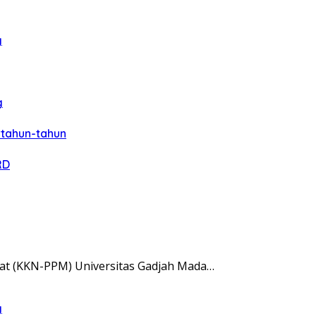
g
g
rtahun-tahun
RD
at (KKN-PPM) Universitas Gadjah Mada…
g