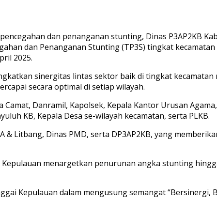
pencegahan dan penanganan stunting, Dinas P3AP2KB Kab
ahan dan Penanganan Stunting (TP3S) tingkat kecamatan 
ril 2025.
gkatkan sinergitas lintas sektor baik di tingkat kecamata
capai secara optimal di setiap wilayah.
ranya Camat, Danramil, Kapolsek, Kepala Kantor Urusan Aga
nyuluh KB, Kepala Desa se-wilayah kecamatan, serta PLKB.
A & Litbang, Dinas PMD, serta DP3AP2KB, yang memberikan m
i Kepulauan menargetkan penurunan angka stunting hingga
anggai Kepulauan dalam mengusung semangat “Bersinergi, 