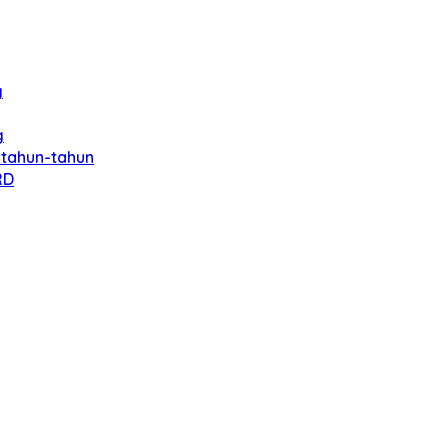
g
g
rtahun-tahun
RD