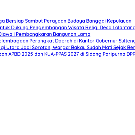
ga Bersiap Sambut Perayaan Budaya Banggai Kepulauan
ntuk Dukung Pengembangan Wisata Religi Desa Lolantan
 Diawali Pembongkaran Bangunan Lama
elembagaan Perangkat Daerah di Kantor Gubernur Sulten
gi Utara Jadi Sorotan, Warga: Bakau Sudah Mati Sejak Be
an APBD 2025 dan KUA-PPAS 2027 di Sidang Paripurna DP