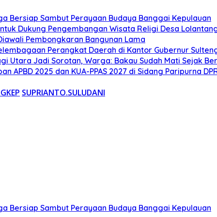
ga Bersiap Sambut Perayaan Budaya Banggai Kepulauan
ntuk Dukung Pengembangan Wisata Religi Desa Lolantan
 Diawali Pembongkaran Bangunan Lama
elembagaan Perangkat Daerah di Kantor Gubernur Sulten
gi Utara Jadi Sorotan, Warga: Bakau Sudah Mati Sejak Be
an APBD 2025 dan KUA-PPAS 2027 di Sidang Paripurna DP
NGKEP
SUPRIANTO.SULUDANI
ga Bersiap Sambut Perayaan Budaya Banggai Kepulauan