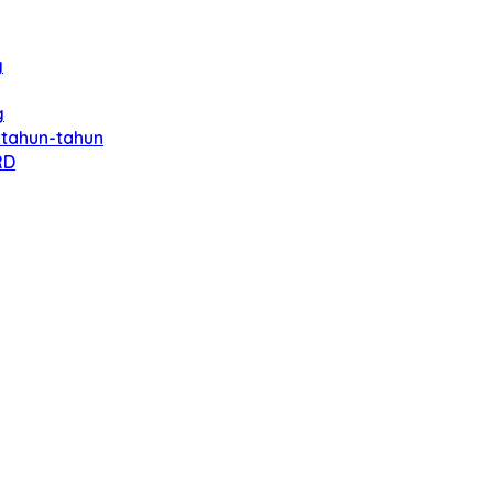
g
g
rtahun-tahun
RD