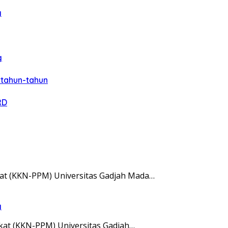
g
g
rtahun-tahun
RD
at (KKN-PPM) Universitas Gadjah Mada…
g
at (KKN-PPM) Universitas Gadjah…