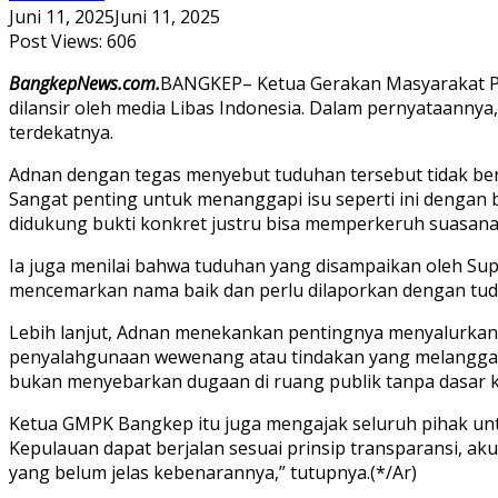
Juni 11, 2025
Juni 11, 2025
Post Views:
606
BangkepNews.com.
BANGKEP– Ketua Gerakan Masyarakat Per
dilansir oleh media Libas Indonesia. Dalam pernyataann
terdekatnya.
Adnan dengan tegas menyebut tuduhan tersebut tidak berd
Sangat penting untuk menanggapi isu seperti ini dengan
didukung bukti konkret justru bisa memperkeruh suasana,
Ia juga menilai bahwa tuduhan yang disampaikan oleh Sup
mencemarkan nama baik dan perlu dilaporkan dengan tud
Lebih lanjut, Adnan menekankan pentingnya menyalurkan d
penyalahgunaan wewenang atau tindakan yang melanggar a
bukan menyebarkan dugaan di ruang publik tanpa dasar ku
Ketua GMPK Bangkep itu juga mengajak seluruh pihak untuk
Kepulauan dapat berjalan sesuai prinsip transparansi, a
yang belum jelas kebenarannya,” tutupnya.(*/Ar)