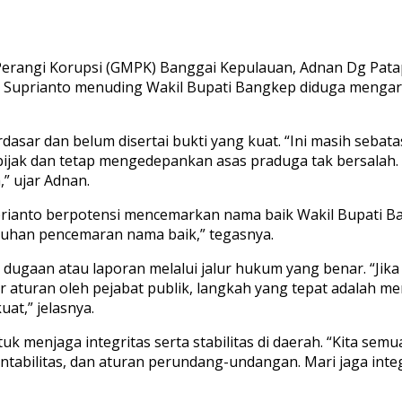
angi Korupsi (GMPK) Banggai Kepulauan, Adnan Dg Patapp
ya, Suprianto menuding Wakil Bupati Bangkep diduga meng
asar dan belum disertai bukti yang kuat. “Ini masih seba
 bijak dan tetap mengedepankan asas praduga tak bersala
” ujar Adnan.
rianto berpotensi mencemarkan nama baik Wakil Bupati Bang
uhan pencemaran nama baik,” tegasnya.
ugaan atau laporan melalui jalur hukum yang benar. “Jika
turan oleh pejabat publik, langkah yang tepat adalah me
at,” jelasnya.
 menjaga integritas serta stabilitas di daerah. “Kita semu
kuntabilitas, dan aturan perundang-undangan. Mari jaga in