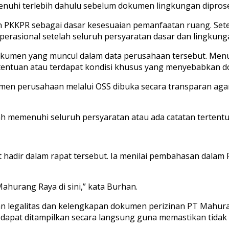
nuhi terlebih dahulu sebelum dokumen lingkungan diprose
n PKKPR sebagai dasar kesesuaian pemanfaatan ruang. Setel
operasional setelah seluruh persyaratan dasar dan lingkung
umen yang muncul dalam data perusahaan tersebut. Menurut
tentuan atau terdapat kondisi khusus yang menyebabkan do
men perusahaan melalui OSS dibuka secara transparan agar
 memenuhi seluruh persyaratan atau ada catatan tertentu 
 hadir dalam rapat tersebut. Ia menilai pembahasan dalam 
ahurang Raya di sini,” kata Burhan.
n legalitas dan kelengkapan dokumen perizinan PT Mahur
apat ditampilkan secara langsung guna memastikan tidak a