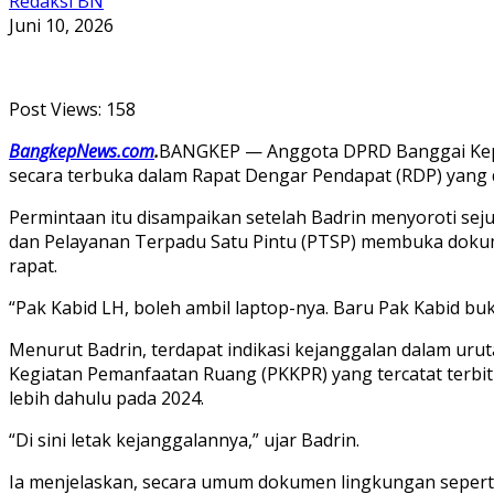
Redaksi BN
Juni 10, 2026
Post Views:
158
BangkepNews.com
.
BANGKEP — Anggota DPRD Banggai Kepul
secara terbuka dalam Rapat Dengar Pendapat (RDP) yang di
Permintaan itu disampaikan setelah Badrin menyoroti sej
dan Pelayanan Terpadu Satu Pintu (PTSP) membuka dokumen
rapat.
“Pak Kabid LH, boleh ambil laptop-nya. Baru Pak Kabid buka
Menurut Badrin, terdapat indikasi kejanggalan dalam u
Kegiatan Pemanfaatan Ruang (PKKPR) yang tercatat terbi
lebih dahulu pada 2024.
“Di sini letak kejanggalannya,” ujar Badrin.
Ia menjelaskan, secara umum dokumen lingkungan seperti