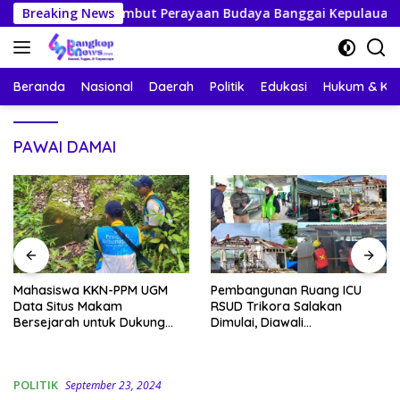
Langsung
ersiap Sambut Perayaan Budaya Banggai Kepulauan
Breaking News
Ma
ke
konten
Beranda
Nasional
Daerah
Politik
Edukasi
Hukum & Kri
PAWAI DAMAI
Mahasiswa KKN-PPM UGM
Pembangunan Ruang ICU
Data Situs Makam
RSUD Trikora Salakan
Bersejarah untuk Dukung
Dimulai, Diawali
Pengembangan Wisata Religi
Pembongkaran Bangunan
Desa Lolantang
Lama
POLITIK
September 23, 2024