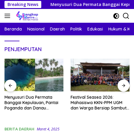
Langsung
smas
Breaking News
Menyusuri Dua Permata Banggai Kepulauan, Pant
ke
konten
Beranda
Nasional
Daerah
Politik
Edukasi
Hukum & Kri
PENJEMPUTAN
Menyusuri Dua Permata
Festival Seasea 2026:
Banggai Kepulauan, Pantai
Mahasiswa KKN-PPM UGM
Poganda dan Danau
dan Warga Bersiap Sambut
Paisupok
Perayaan Budaya Banggai
Kepulauan
BERITA DAERAH
Maret 4, 2025