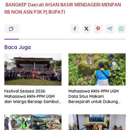
BANGKEP
Daerah
IHSAN BASIR
MENDAGERI
MENPAN
RB
NON ASN
P3K
PJ BUPATI
Baca Juga
Festival Seasea 2026:
Mahasiswa KKN-PPM UGM
Mahasiswa KKN-PPM UGM
Data Situs Makam
dan Warga Bersiap Sambut
Bersejarah untuk Dukung
Perayaan Budaya Banggai
Pengembangan Wisata Religi
Kepulauan
Desa Lolantang