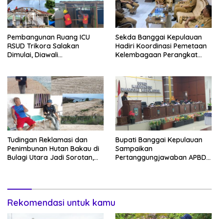
Pembangunan Ruang ICU
Sekda Banggai Kepulauan
RSUD Trikora Salakan
Hadiri Koordinasi Pemetaan
Dimulai, Diawali
Kelembagaan Perangkat
Pembongkaran Bangunan
Daerah di Kantor Gubernur
Lama
Sulteng
Tudingan Reklamasi dan
Bupati Banggai Kepulauan
Penimbunan Hutan Bakau di
Sampaikan
Bulagi Utara Jadi Sorotan,
Pertanggungjawaban APBD
Warga: Bakau Sudah Mati
2025 dan KUA-PPAS 2027 di
Sejak Bertahun-tahun
Sidang Paripurna DPRD
Rekomendasi untuk kamu