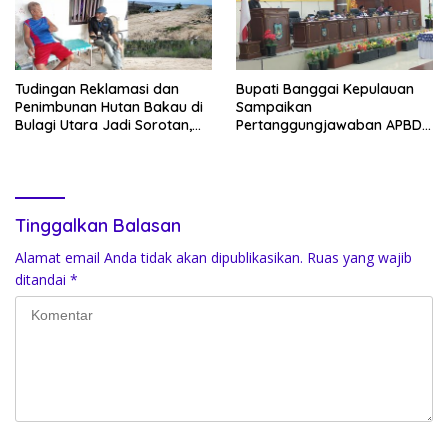
Tudingan Reklamasi dan
Bupati Banggai Kepulauan
Penimbunan Hutan Bakau di
Sampaikan
Bulagi Utara Jadi Sorotan,
Pertanggungjawaban APBD
Warga: Bakau Sudah Mati
2025 dan KUA-PPAS 2027 di
Sejak Bertahun-tahun
Sidang Paripurna DPRD
Tinggalkan Balasan
Alamat email Anda tidak akan dipublikasikan.
Ruas yang wajib
ditandai
*