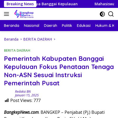
Langsung
aya Banggai Kepulauan
Breaking News
Mahasiswa KKN-PPM UGM Data S
ke
konten
Beranda
Nasional
Daerah
Politik
Edukasi
Hukum & Kri
Beranda
BERITA DAERAH
BERITA DAERAH
Pemerintah Kabupaten Banggai
Kepulauan Fokus Penataan Tenaga
Non-ASN Sesuai Instruksi
Pemerintah Pusat
Redaksi BN
Januari 15, 2025
Post Views:
777
BangkepNews.com
. BANGKEP – Penjabat (Pj.) Bupati