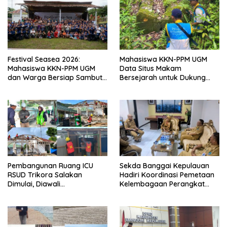
Festival Seasea 2026:
Mahasiswa KKN-PPM UGM
Mahasiswa KKN-PPM UGM
Data Situs Makam
dan Warga Bersiap Sambut
Bersejarah untuk Dukung
Perayaan Budaya Banggai
Pengembangan Wisata Religi
Kepulauan
Desa Lolantang
Pembangunan Ruang ICU
Sekda Banggai Kepulauan
RSUD Trikora Salakan
Hadiri Koordinasi Pemetaan
Dimulai, Diawali
Kelembagaan Perangkat
Pembongkaran Bangunan
Daerah di Kantor Gubernur
Lama
Sulteng