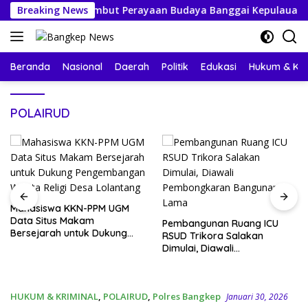
Langsung
a Bersiap Sambut Perayaan Budaya Banggai Kepulauan
Breaking News
ke
konten
Beranda
Nasional
Daerah
Politik
Edukasi
Hukum & Kri
POLAIRUD
Mahasiswa KKN-PPM UGM
Data Situs Makam
Pembangunan Ruang ICU
Bersejarah untuk Dukung
RSUD Trikora Salakan
Pengembangan Wisata Religi
Dimulai, Diawali
Desa Lolantang
Pembongkaran Bangunan
Lama
HUKUM & KRIMINAL
,
POLAIRUD
,
Polres Bangkep
Januari 30, 2026