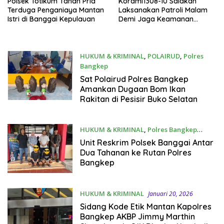
Polsek Totikum Tahan Pria
Korami1308-10 Salakan
Terduga Penganiaya Mantan
Laksanakan Patroli Malam
Istri di Banggai Kepulauan
Demi Jaga Keamanan
Lingkungan
HUKUM & KRIMINAL
,
POLAIRUD
,
Polres
Bangkep
Januari 30, 2026
Sat Polairud Polres Bangkep
Amankan Dugaan Bom Ikan
Rakitan di Pesisir Buko Selatan
HUKUM & KRIMINAL
,
Polres Bangkep
Januari 21, 2026
Unit Reskrim Polsek Banggai Antar
Dua Tahanan ke Rutan Polres
Bangkep
HUKUM & KRIMINAL
Januari 20, 2026
Sidang Kode Etik Mantan Kapolres
Bangkep AKBP Jimmy Marthin