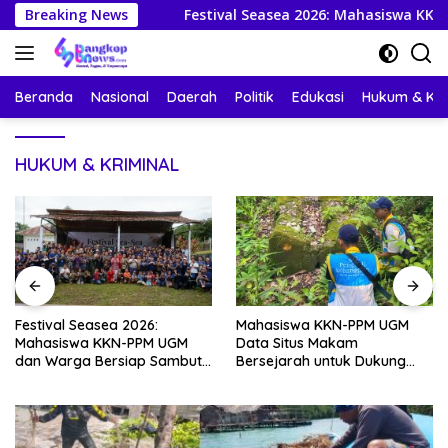
Langsung
isupok
Breaking News
Festival Seasea 2026: Mahasiswa KKN-PPM UGM
ke
konten
Beranda
Nasional
Daerah
Politik
Edukasi
Hukum & Kri
HUKUM & KRIMINAL
Festival Seasea 2026:
Mahasiswa KKN-PPM UGM
Mahasiswa KKN-PPM UGM
Data Situs Makam
dan Warga Bersiap Sambut
Bersejarah untuk Dukung
Perayaan Budaya Banggai
Pengembangan Wisata Religi
Kepulauan
Desa Lolantang