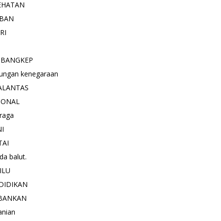
EHATAN
BAN
RI
 BANGKEP
ungan kenegaraan
ALANTAS
IONAL
raga
NI
TAI
a balut.
ILU
DIDIKAN
BANKAN
anian