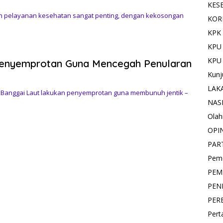
KES
n pelayanan kesehatan sangat penting, dengan kekosongan
KOR
KPK 
KPU
KPU
Penyemprotan Guna Mencegah Penularan
Kunj
LAK
 Banggai Laut lakukan penyemprotan guna membunuh jentik –
NAS
Olah
OPI
PAR
Pemd
PEM
PEN
PER
Pert