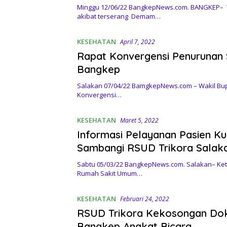
Minggu 12/06/22 BangkepNews.com. BANGKEP– Te
akibat terserang Demam…
KESEHATAN
April 7, 2022
Rapat Konvergensi Penurunan 
Bangkep
Salakan 07/04/22 BamgkepNews.com – Wakil Bupa
Konvergensi…
KESEHATAN
Maret 5, 2022
Informasi Pelayanan Pasien K
Sambangi RSUD Trikora Salak
Sabtu 05/03/22 BangkepNews.com. Salakan– Ketu
Rumah Sakit Umum…
KESEHATAN
Februari 24, 2022
RSUD Trikora Kekosongan Dokt
Bangkep Angkat Bicara.