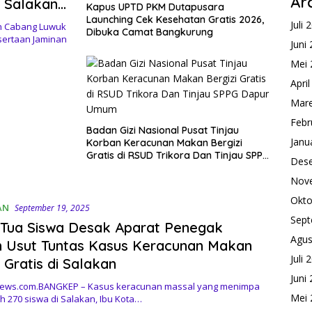
Ar
 Salakan
Kapus UPTD PKM Dutapusara
Launching Cek Kesehatan Gratis 2026,
Juli 
n Cabang Luwuk
Dibuka Camat Bangkurung
sertaan Jaminan
Juni
Mei 
Apri
Mare
Febr
Badan Gizi Nasional Pusat Tinjau
Janu
Korban Keracunan Makan Bergizi
Gratis di RSUD Trikora Dan Tinjau SPPG
Des
Dapur Umum
Nov
Okto
AN
September 19, 2025
Sept
Tua Siswa Desak Aparat Penegak
Agus
 Usut Tuntas Kasus Keracunan Makan
Juli 
i Gratis di Salakan
Juni
ews.com.BANGKEP – Kasus keracunan massal yang menimpa
Mei 
h 270 siswa di Salakan, Ibu Kota…