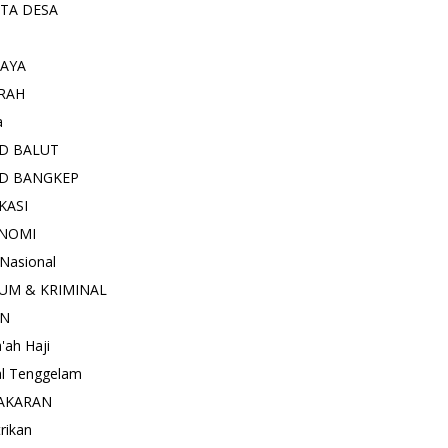
ITA DESA
AYA
RAH
a
D BALUT
D BANGKEP
KASI
NOMI
 Nasional
UM & KRIMINAL
AN
'ah Haji
l Tenggelam
AKARAN
trikan