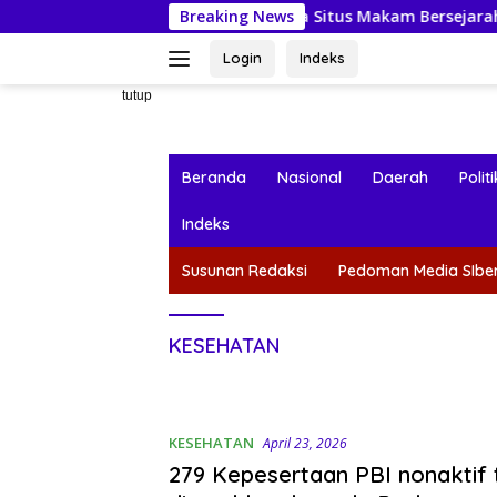
Langsung
 KKN-PPM UGM Data Situs Makam Bersejarah untuk Dukung Pe
Breaking News
ke
konten
Login
Indeks
tutup
Beranda
Nasional
Daerah
Politi
Indeks
Susunan Redaksi
Pedoman Media SIbe
KESEHATAN
KESEHATAN
April 23, 2026
279 Kepesertaan PBI nonaktif 