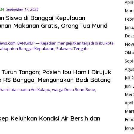
Apri
AN
September 17, 2025
Mare
n Siswa di Banggai Kepulauan
Febr
nan Makanan Gratis, Orang Tua Murid
Janu
Des
ws.com. BANGKEP — Kejadian mengejutkan terjadi di ibu kota
Nov
Kabupaten Banggai Kepulauan, Sulawesi Tengah….
Okto
Sept
Agus
urun Tangan; Pasien Ibu Hamil Dirujuk
Juli 
e RS Banggai Mengunakan Bodi Batang
Juni
hamil atas nama Ani Kulapu, warga Desa Bone-Bone,
Mei 
Apri
Mare
p Keluhkan Kondisi Air Bersih dan
Febr
Janu