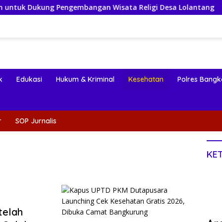
ngembangan Wisata Religi Desa Lolantang
Pembanguna
k
Edukasi
Hukum & Kriminal
Kesehatan
Polres Bangk
r
SOP Jurnalis
KE
telah