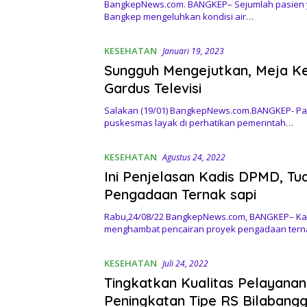
BangkepNews.com. BANGKEP– Sejumlah pasien 
Bangkep mengeluhkan kondisi air…
KESEHATAN
Januari 19, 2023
Sungguh Mengejutkan, Meja K
Gardus Televisi
Salakan (19/01) BangkepNews.com.BANGKEP- Pas
puskesmas layak di perhatikan pemerintah…
KESEHATAN
Agustus 24, 2022
Ini Penjelasan Kadis DPMD, T
Pengadaan Ternak sapi
Rabu,24/08/22 BangkepNews.com, BANGKEP– Kad
menghambat pencairan proyek pengadaan ter
KESEHATAN
Juli 24, 2022
Tingkatkan Kualitas Pelayanan
Peningkatan Tipe RS Bilabangg