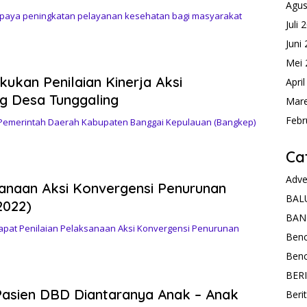
Agus
paya peningkatan pelayanan kesehatan bagi masyarakat
Juli 
Juni
Mei 
kukan Penilaian Kinerja Aksi
Apri
g Desa Tunggaling
Mare
Febr
Pemerintah Daerah Kabupaten Banggai Kepulauan (Bangkep)
Ca
Adve
sanaan Aksi Konvergensi Penurunan
BAL
2022)
BAN
pat Penilaian Pelaksanaan Aksi Konvergensi Penurunan
Ben
Ben
BER
asien DBD Diantaranya Anak – Anak
Beri