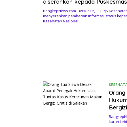
diserahkan kepada Puskesmas
Oleh BPJS Kesehatan
BangkepNews.com. BANGKEP, — BPJS Kesehata
menyerahkan pemberian informasi status kepe
Kesehatan Nasional…
KESEHAT
Orang 
Hukum
Bergiz
BangkepN
kuran Lebi