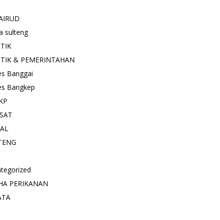
AIRUD
a sulteng
ITIK
ITIK & PEMERINTAHAN
es Banggai
es Bangkep
KP
SAT
IAL
TENG
tegorized
HA PERIKANAN
ATA