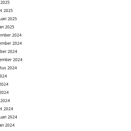
l 2025
t 2025
uari 2025
ari 2025
ember 2024
ember 2024
ber 2024
ember 2024
tus 2024
2024
 2024
2024
l 2024
t 2024
uari 2024
ari 2024