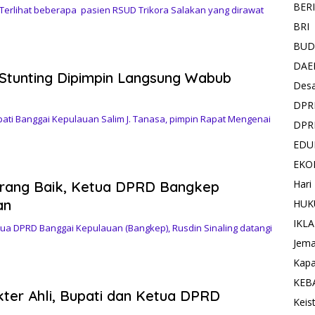
BER
rlihat beberapa pasien RSUD Trikora Salakan yang dirawat
BRI
BUD
DAE
Stunting Dipimpin Langsung Wabub
Des
DPR
ti Banggai Kepulauan Salim J. Tanasa, pimpin Rapat Mengenai
DPR
EDU
EKO
Hari
urang Baik, Ketua DPRD Bangkep
an
HUK
IKL
a DPRD Banggai Kepulauan (Bangkep), Rusdin Sinaling datangi
Jema
Kapa
KEB
er Ahli, Bupati dan Ketua DPRD
Keis