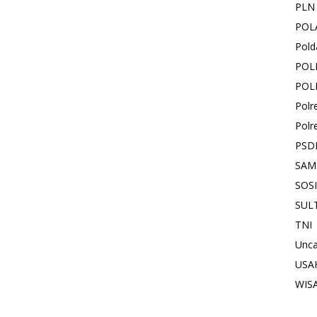
PLN
POL
Pold
POL
POL
Polr
Polr
PSD
SAM
SOS
SUL
TNI
Unca
USA
WIS