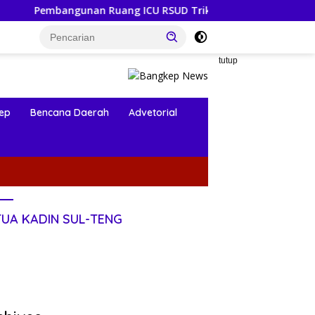
n Ruang ICU RSUD Trikora Salakan Dimulai, Diawali Pembon
tutup
ep
Bencana Daerah
Advetorial
TUA KADIN SUL-TENG