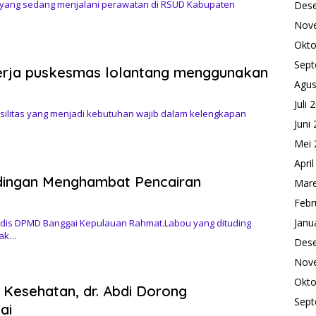
yang sedang menjalani perawatan di RSUD Kabupaten
Des
Nov
Okto
Sept
erja puskesmas lolantang menggunakan
Agus
Juli 
ilitas yang menjadi kebutuhan wajib dalam kelengkapan
Juni
Mei 
Apri
udingan Menghambat Pencairan
Mare
Febr
Janu
is DPMD Banggai Kepulauan Rahmat.Labou yang dituding
nak…
Des
Nov
Okto
 Kesehatan, dr. Abdi Dorong
Sept
ai