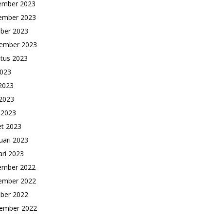
ember 2023
ember 2023
ber 2023
ember 2023
tus 2023
2023
 2023
2023
l 2023
t 2023
uari 2023
ari 2023
ember 2022
ember 2022
ber 2022
ember 2022