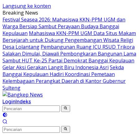
Langsung ke konten
Breaking News
Festival Seasea 2026: Mahasiswa KKN-PPM UGM dan
Warga Bersiap Sambut Perayaan Budaya Banggai
Kepulauan
Mahasiswa KKN-PPM UGM Data Situs Makam
Bersejarah untuk Dukung Pengembangan Wisata Religi
Desa Lolantang
Pembangunan Ruang ICU RSUD Trikora
Salakan Dimulai, Diawali Pembongkaran Bangunan Lama
Sambut HUT Ke-25 Partai Demokrat Banggai Kepulauan
Gelar Aksi Gerakan Langit Biru Indonesia Asri
Sekda
Banggai Kepulauan Hadiri Koordinasi Pemetaan
Kelembagaan Perangkat Daerah di Kantor Gubernur
Sulteng
Login
Indeks