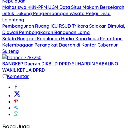
Kepulauan
Mahasiswa KKN-PPM UGM Data Situs Makam Bersejarah
untuk Dukung Pengembangan Wisata Religi Desa
Lolantang
Pembangunan Ruang ICU RSUD Trikora Salakan Dimulai,
Diawali Pembongkaran Bangunan Lama
Sekda Banggai Kepulauan Hadiri Koordinasi Pemetaan
Kelembagaan Perangkat Daerah di Kantor Gubernur
Sulteng
BANGKEP
Daerah
DIKBUD
DPRD
SUHARDIN SABALINO
WAKIL KETUA DPRD
Komentar
Baca Juga