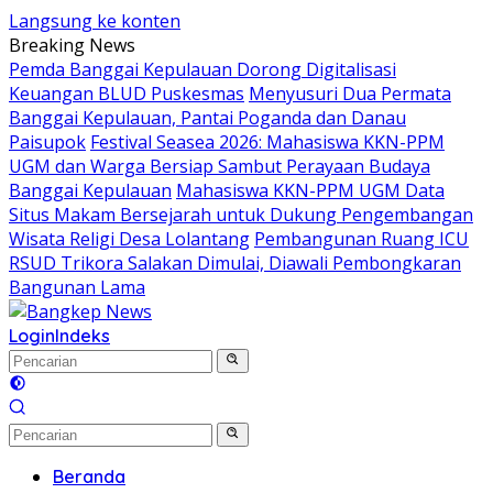
Langsung ke konten
Breaking News
Pemda Banggai Kepulauan Dorong Digitalisasi
Keuangan BLUD Puskesmas
Menyusuri Dua Permata
Banggai Kepulauan, Pantai Poganda dan Danau
Paisupok
Festival Seasea 2026: Mahasiswa KKN-PPM
UGM dan Warga Bersiap Sambut Perayaan Budaya
Banggai Kepulauan
Mahasiswa KKN-PPM UGM Data
Situs Makam Bersejarah untuk Dukung Pengembangan
Wisata Religi Desa Lolantang
Pembangunan Ruang ICU
RSUD Trikora Salakan Dimulai, Diawali Pembongkaran
Bangunan Lama
Login
Indeks
Beranda