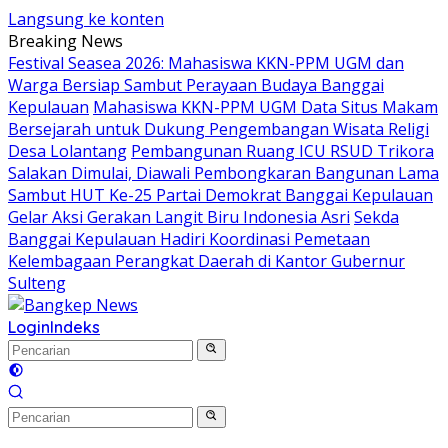
Langsung ke konten
Breaking News
Festival Seasea 2026: Mahasiswa KKN-PPM UGM dan
Warga Bersiap Sambut Perayaan Budaya Banggai
Kepulauan
Mahasiswa KKN-PPM UGM Data Situs Makam
Bersejarah untuk Dukung Pengembangan Wisata Religi
Desa Lolantang
Pembangunan Ruang ICU RSUD Trikora
Salakan Dimulai, Diawali Pembongkaran Bangunan Lama
Sambut HUT Ke-25 Partai Demokrat Banggai Kepulauan
Gelar Aksi Gerakan Langit Biru Indonesia Asri
Sekda
Banggai Kepulauan Hadiri Koordinasi Pemetaan
Kelembagaan Perangkat Daerah di Kantor Gubernur
Sulteng
Login
Indeks