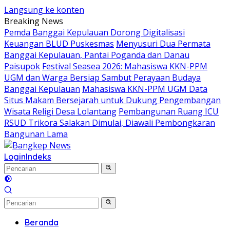
Langsung ke konten
Breaking News
Pemda Banggai Kepulauan Dorong Digitalisasi
Keuangan BLUD Puskesmas
Menyusuri Dua Permata
Banggai Kepulauan, Pantai Poganda dan Danau
Paisupok
Festival Seasea 2026: Mahasiswa KKN-PPM
UGM dan Warga Bersiap Sambut Perayaan Budaya
Banggai Kepulauan
Mahasiswa KKN-PPM UGM Data
Situs Makam Bersejarah untuk Dukung Pengembangan
Wisata Religi Desa Lolantang
Pembangunan Ruang ICU
RSUD Trikora Salakan Dimulai, Diawali Pembongkaran
Bangunan Lama
Login
Indeks
Beranda