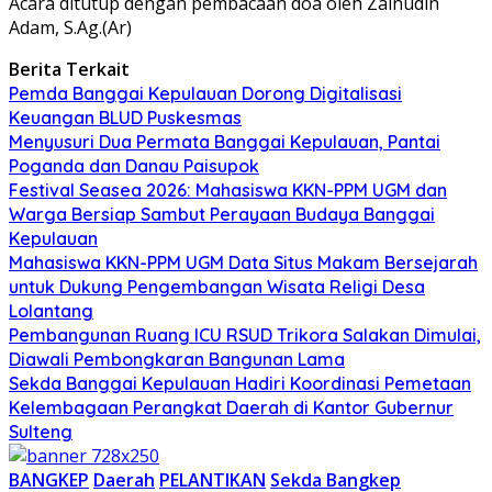
Acara ditutup dengan pembacaan doa oleh Zainudin
Adam, S.Ag.(Ar)
Berita Terkait
Pemda Banggai Kepulauan Dorong Digitalisasi
Keuangan BLUD Puskesmas
Menyusuri Dua Permata Banggai Kepulauan, Pantai
Poganda dan Danau Paisupok
Festival Seasea 2026: Mahasiswa KKN-PPM UGM dan
Warga Bersiap Sambut Perayaan Budaya Banggai
Kepulauan
Mahasiswa KKN-PPM UGM Data Situs Makam Bersejarah
untuk Dukung Pengembangan Wisata Religi Desa
Lolantang
Pembangunan Ruang ICU RSUD Trikora Salakan Dimulai,
Diawali Pembongkaran Bangunan Lama
Sekda Banggai Kepulauan Hadiri Koordinasi Pemetaan
Kelembagaan Perangkat Daerah di Kantor Gubernur
Sulteng
BANGKEP
Daerah
PELANTIKAN
Sekda Bangkep