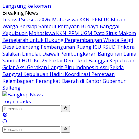
Langsung ke konten
Breaking News
Festival Seasea 2026: Mahasiswa KKN-PPM UGM dan
Warga Bersiap Sambut Perayaan Budaya Banggai
Kepulauan
Mahasiswa KKN-PPM UGM Data Situs Makam
Bersejarah untuk Dukung Pengembangan Wisata Religi
Desa Lolantang
Pembangunan Ruang ICU RSUD Trikora
Salakan Dimulai, Diawali Pembongkaran Bangunan Lama
Sambut HUT Ke-25 Partai Demokrat Banggai Kepulauan
Gelar Aksi Gerakan Langit Biru Indonesia Asri
Sekda
Banggai Kepulauan Hadiri Koordinasi Pemetaan
Kelembagaan Perangkat Daerah di Kantor Gubernur
Sulteng
Login
Indeks