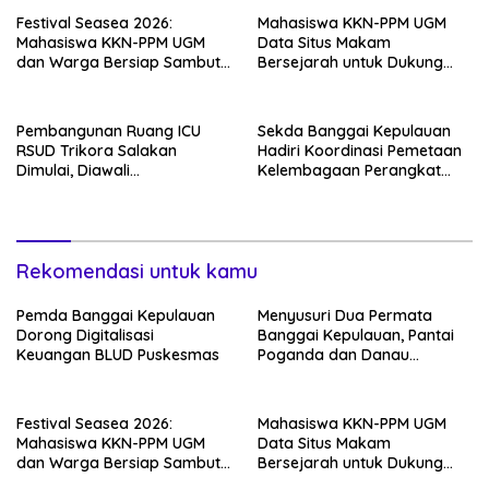
Festival Seasea 2026:
Mahasiswa KKN-PPM UGM
Mahasiswa KKN-PPM UGM
Data Situs Makam
dan Warga Bersiap Sambut
Bersejarah untuk Dukung
Perayaan Budaya Banggai
Pengembangan Wisata Religi
Kepulauan
Desa Lolantang
Pembangunan Ruang ICU
Sekda Banggai Kepulauan
RSUD Trikora Salakan
Hadiri Koordinasi Pemetaan
Dimulai, Diawali
Kelembagaan Perangkat
Pembongkaran Bangunan
Daerah di Kantor Gubernur
Lama
Sulteng
Rekomendasi untuk kamu
Pemda Banggai Kepulauan
Menyusuri Dua Permata
Dorong Digitalisasi
Banggai Kepulauan, Pantai
Keuangan BLUD Puskesmas
Poganda dan Danau
Paisupok
Festival Seasea 2026:
Mahasiswa KKN-PPM UGM
Mahasiswa KKN-PPM UGM
Data Situs Makam
dan Warga Bersiap Sambut
Bersejarah untuk Dukung
Perayaan Budaya Banggai
Pengembangan Wisata Religi