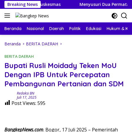
Langsung
gan BLUD Puskesmas
Breaking News
Menyusuri Dua Permata Banggai K
ke
konten
Beranda
Nasional
Daerah
Politik
Edukasi
Hukum & Kri
Beranda
BERITA DAERAH
BERITA DAERAH
Bupati Rusli Moidady Teken MoU
Dengan IPB Untuk Percepatan
Pembangunan Pertanian dan SDM
Redaksi BN
Juli 17, 2025
Post Views:
595
BangkepNews.com
. Bogor, 17 Juli 2025 – Pemerintah