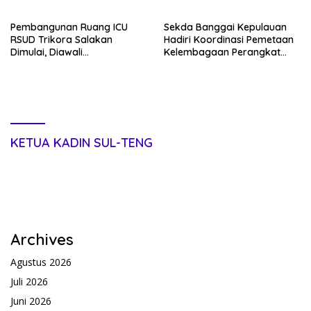
Kepulauan
Desa Lolantang
Pembangunan Ruang ICU
Sekda Banggai Kepulauan
RSUD Trikora Salakan
Hadiri Koordinasi Pemetaan
Dimulai, Diawali
Kelembagaan Perangkat
Pembongkaran Bangunan
Daerah di Kantor Gubernur
Lama
Sulteng
KETUA KADIN SUL-TENG
Archives
Agustus 2026
Juli 2026
Juni 2026