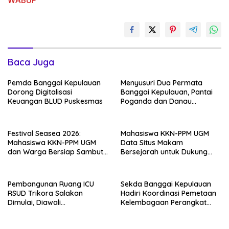
WABUP
Baca Juga
Pemda Banggai Kepulauan
Menyusuri Dua Permata
Dorong Digitalisasi
Banggai Kepulauan, Pantai
Keuangan BLUD Puskesmas
Poganda dan Danau
Paisupok
Festival Seasea 2026:
Mahasiswa KKN-PPM UGM
Mahasiswa KKN-PPM UGM
Data Situs Makam
dan Warga Bersiap Sambut
Bersejarah untuk Dukung
Perayaan Budaya Banggai
Pengembangan Wisata Religi
Kepulauan
Desa Lolantang
Pembangunan Ruang ICU
Sekda Banggai Kepulauan
RSUD Trikora Salakan
Hadiri Koordinasi Pemetaan
Dimulai, Diawali
Kelembagaan Perangkat
Pembongkaran Bangunan
Daerah di Kantor Gubernur
Lama
Sulteng