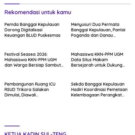
Rekomendasi untuk kamu
Pemda Banggai Kepulauan
Menyusuri Dua Permata
Dorong Digitalisasi
Banggai Kepulauan, Pantai
Keuangan BLUD Puskesmas
Poganda dan Danau
Paisupok
Festival Seasea 2026:
Mahasiswa KKN-PPM UGM
Mahasiswa KKN-PPM UGM
Data Situs Makam
dan Warga Bersiap Sambut
Bersejarah untuk Dukung
Perayaan Budaya Banggai
Pengembangan Wisata Religi
Kepulauan
Desa Lolantang
Pembangunan Ruang ICU
Sekda Banggai Kepulauan
RSUD Trikora Salakan
Hadiri Koordinasi Pemetaan
Dimulai, Diawali
Kelembagaan Perangkat
Pembongkaran Bangunan
Daerah di Kantor Gubernur
Lama
Sulteng
KETUA KADIN SUL-TENG