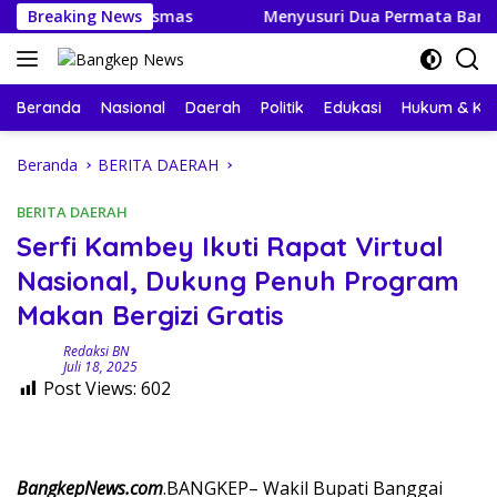
Langsung
BLUD Puskesmas
Breaking News
Menyusuri Dua Permata Banggai Kepul
ke
konten
Beranda
Nasional
Daerah
Politik
Edukasi
Hukum & Kri
Beranda
BERITA DAERAH
BERITA DAERAH
Serfi Kambey Ikuti Rapat Virtual
Nasional, Dukung Penuh Program
Makan Bergizi Gratis
Redaksi BN
Juli 18, 2025
Post Views:
602
BangkepNews.com
.BANGKEP– Wakil Bupati Banggai