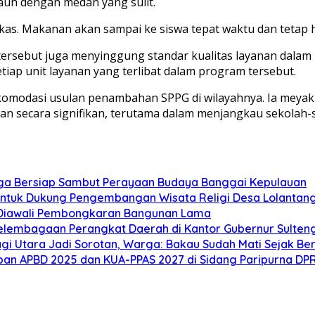
jauh dengan medan yang sulit.
kas. Makanan akan sampai ke siswa tepat waktu dan tetap h
ersebut juga menyinggung standar kualitas layanan dalam
etiap unit layanan yang terlibat dalam program tersebut.
omodasi usulan penambahan SPPG di wilayahnya. Ia meyak
 secara signifikan, terutama dalam menjangkau sekolah-sek
ga Bersiap Sambut Perayaan Budaya Banggai Kepulauan
ntuk Dukung Pengembangan Wisata Religi Desa Lolantan
 Diawali Pembongkaran Bangunan Lama
elembagaan Perangkat Daerah di Kantor Gubernur Sulten
gi Utara Jadi Sorotan, Warga: Bakau Sudah Mati Sejak Be
an APBD 2025 dan KUA-PPAS 2027 di Sidang Paripurna DP