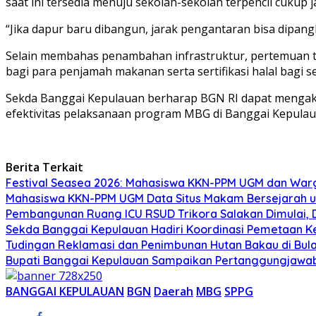
saat ini tersedia menuju sekolah-sekolah terpencil cukup 
“Jika dapur baru dibangun, jarak pengantaran bisa dipang
Selain membahas penambahan infrastruktur, pertemuan t
bagi para penjamah makanan serta sertifikasi halal bagi s
Sekda Banggai Kepulauan berharap BGN RI dapat mengak
efektivitas pelaksanaan program MBG di Banggai Kepulauan
Berita Terkait
Festival Seasea 2026: Mahasiswa KKN-PPM UGM dan War
Mahasiswa KKN-PPM UGM Data Situs Makam Bersejarah u
Pembangunan Ruang ICU RSUD Trikora Salakan Dimulai,
Sekda Banggai Kepulauan Hadiri Koordinasi Pemetaan K
Tudingan Reklamasi dan Penimbunan Hutan Bakau di Bula
Bupati Banggai Kepulauan Sampaikan Pertanggungjawab
BANGGAI KEPULAUAN
BGN
Daerah
MBG
SPPG