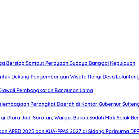
ga Bersiap Sambut Perayaan Budaya Banggai Kepulauan
ntuk Dukung Pengembangan Wisata Religi Desa Lolantan
 Diawali Pembongkaran Bangunan Lama
elembagaan Perangkat Daerah di Kantor Gubernur Sulten
gi Utara Jadi Sorotan, Warga: Bakau Sudah Mati Sejak Be
an APBD 2025 dan KUA-PPAS 2027 di Sidang Paripurna DP