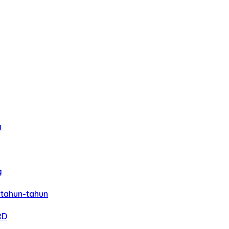
g
g
rtahun-tahun
RD