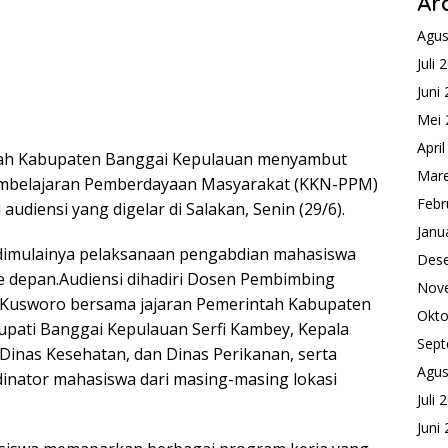
Ar
Agus
Juli 
Juni
Mei 
Apri
ah Kabupaten Banggai Kepulauan menyambut
Mare
embelajaran Pemberdayaan Masyarakat (KKN-PPM)
Febr
udiensi yang digelar di Salakan, Senin (29/6).
Janu
dimulainya pelaksanaan pengabdian mahasiswa
Des
e depan.Audiensi dihadiri Dosen Pembimbing
Nov
Kusworo bersama jajaran Pemerintah Kabupaten
Okto
upati Banggai Kepulauan Serfi Kambey, Kepala
Sept
 Dinas Kesehatan, dan Dinas Perikanan, serta
Agus
dinator mahasiswa dari masing-masing lokasi
Juli 
Juni