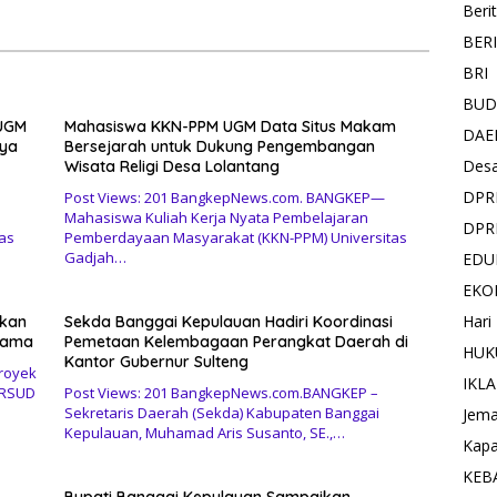
Beri
rtahun-tahun
Sidang Paripurna DPRD
BER
BRI
BUD
 UGM
Mahasiswa KKN-PPM UGM Data Situs Makam
DAE
aya
Bersejarah untuk Dukung Pengembangan
Des
Wisata Religi Desa Lolantang
DPR
Post Views: 201 BangkepNews.com. BANGKEP—
Mahasiswa Kuliah Kerja Nyata Pembelajaran
DPR
as
Pemberdayaan Masyarakat (KKN-PPM) Universitas
Gadjah…
EDU
EKO
Hari
akan
Sekda Banggai Kepulauan Hadiri Koordinasi
Lama
Pemetaan Kelembagaan Perangkat Daerah di
HUK
Kantor Gubernur Sulteng
royek
IKL
 RSUD
Post Views: 201 BangkepNews.com.BANGKEP –
Sekretaris Daerah (Sekda) Kabupaten Banggai
Jema
Kepulauan, Muhamad Aris Susanto, SE.,…
Kapa
KEB