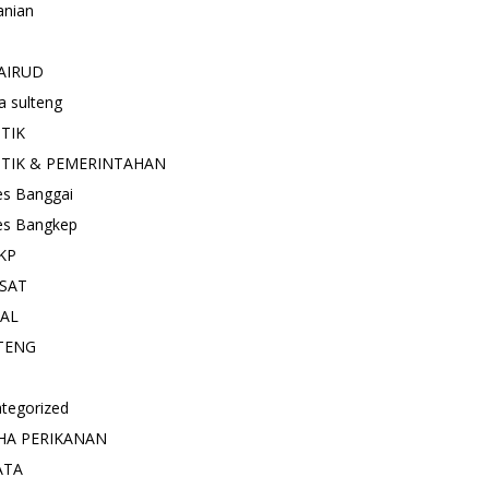
anian
AIRUD
a sulteng
ITIK
ITIK & PEMERINTAHAN
es Banggai
es Bangkep
KP
SAT
IAL
TENG
tegorized
HA PERIKANAN
ATA