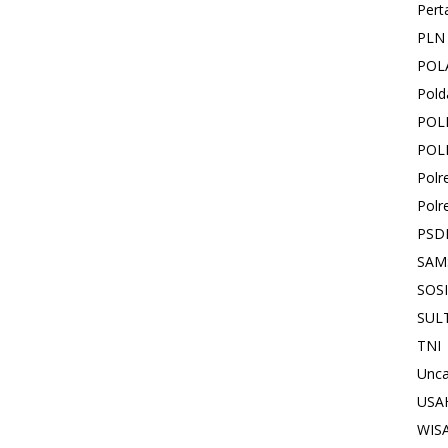
Pert
PLN
POL
Pold
POL
POL
Polr
Polr
PSD
SAM
SOS
SUL
TNI
Unca
USA
WIS