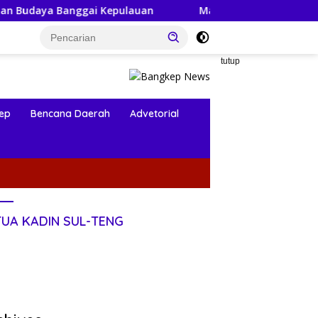
ai Kepulauan
Mahasiswa KKN-PPM UGM Data Situs Maka
tutup
ep
Bencana Daerah
Advetorial
TUA KADIN SUL-TENG