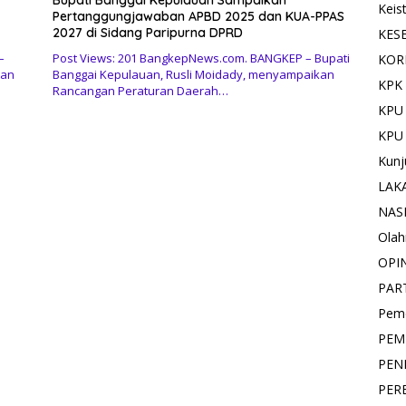
Bupati Banggai Kepulauan Sampaikan
Keis
Pertanggungjawaban APBD 2025 dan KUA-PPAS
2027 di Sidang Paripurna DPRD
KES
–
Post Views: 201 BangkepNews.com. BANGKEP – Bupati
KOR
tan
Banggai Kepulauan, Rusli Moidady, menyampaikan
KPK 
Rancangan Peraturan Daerah…
KPU
KPU
Kunj
LAK
NAS
Olah
OPI
PAR
Pemd
PEM
PEN
PER