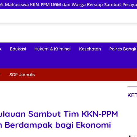
KN-PPM UGM dan Warga Bersiap Sambut Perayaan Budaya Bangg
k
Edukasi
Hukum & Kriminal
Kesehatan
Polres Bangk
r
SOP Jurnalis
KE
ulauan Sambut Tim KKN-PPM
m Berdampak bagi Ekonomi