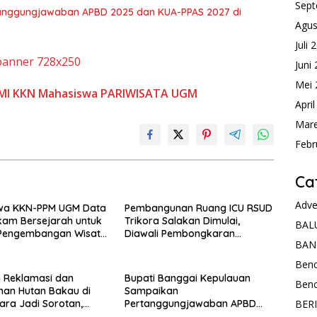
Sept
anggungjawaban APBD 2025 dan KUA-PPAS 2027 di
Agus
Juli 
Juni
Mei 
MI
KKN
Mahasiswa
PARIWISATA
UGM
Apri
Mare
Febr
Ca
Adve
wa KKN-PPM UGM Data
Pembangunan Ruang ICU RSUD
kam Bersejarah untuk
Trikora Salakan Dimulai,
BAL
Pengembangan Wisata
Diawali Pembongkaran
BAN
esa Lolantang
Bangunan Lama
Ben
 Reklamasi dan
Bupati Banggai Kepulauan
Ben
an Hutan Bakau di
Sampaikan
BER
tara Jadi Sorotan,
Pertanggungjawaban APBD
Bakau Sudah Mati
2025 dan KUA-PPAS 2027 di