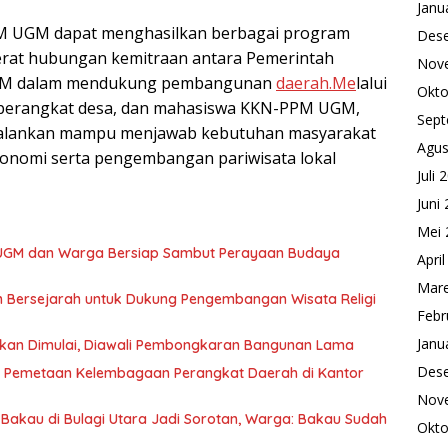
Janu
PM UGM dapat menghasilkan berbagai program
Des
erat hubungan kemitraan antara Pemerintah
Nov
UGM dalam mendukung pembangunan
daerah.Me
lalui
Okto
, perangkat desa, dan mahasiswa KKN-PPM UGM,
Sept
ijalankan mampu menjawab kebutuhan masyarakat
Agus
nomi serta pengembangan pariwisata lokal
Juli 
Juni
Mei 
 UGM dan Warga Bersiap Sambut Perayaan Budaya
Apri
Mare
Bersejarah untuk Dukung Pengembangan Wisata Religi
Febr
Janu
kan Dimulai, Diawali Pembongkaran Bangunan Lama
Des
si Pemetaan Kelembagaan Perangkat Daerah di Kantor
Nov
Bakau di Bulagi Utara Jadi Sorotan, Warga: Bakau Sudah
Okto