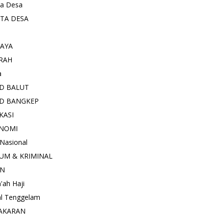
ta Desa
ITA DESA
AYA
RAH
a
D BALUT
D BANGKEP
KASI
NOMI
 Nasional
UM & KRIMINAL
AN
'ah Haji
l Tenggelam
AKARAN