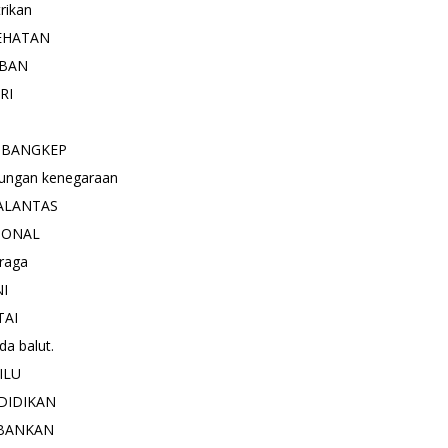
trikan
EHATAN
BAN
RI
 BANGKEP
ungan kenegaraan
ALANTAS
IONAL
raga
NI
TAI
a balut.
ILU
DIDIKAN
BANKAN