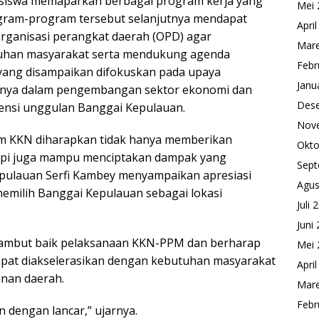
siswa memaparkan berbagai program kerja yang
Mei 
ogram-program tersebut selanjutnya mendapat
Apri
rganisasi perangkat daerah (OPD) agar
Mare
tuhan masyarakat serta mendukung agenda
Febr
ang disampaikan difokuskan pada upaya
Janu
nya dalam pengembangan sektor ekonomi dan
Des
tensi unggulan Banggai Kepulauan.
Nov
am KKN diharapkan tidak hanya memberikan
Okto
api juga mampu menciptakan dampak yang
Sept
epulauan Serfi Kambey menyampaikan apresiasi
Agus
milih Banggai Kepulauan sebagai lokasi
Juli 
Juni
ambut baik pelaksanaan KKN-PPM dan berharap
Mei 
apat diakselerasikan dengan kebutuhan masyarakat
Apri
nan daerah.
Mare
Febr
 dengan lancar,” ujarnya.