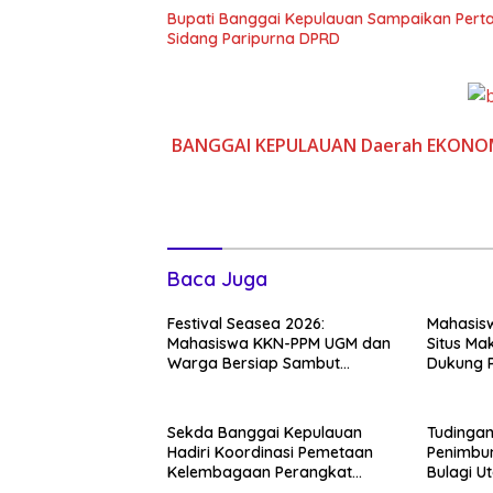
Bupati Banggai Kepulauan Sampaikan Pert
Sidang Paripurna DPRD
BANGGAI KEPULAUAN
Daerah
EKONO
Baca Juga
Festival Seasea 2026:
Mahasis
Mahasiswa KKN-PPM UGM dan
Situs Ma
Warga Bersiap Sambut
Dukung 
Perayaan Budaya Banggai
Religi D
Kepulauan
Sekda Banggai Kepulauan
Tudingan
Hadiri Koordinasi Pemetaan
Penimbun
Kelembagaan Perangkat
Bulagi U
Daerah di Kantor Gubernur
Warga: 