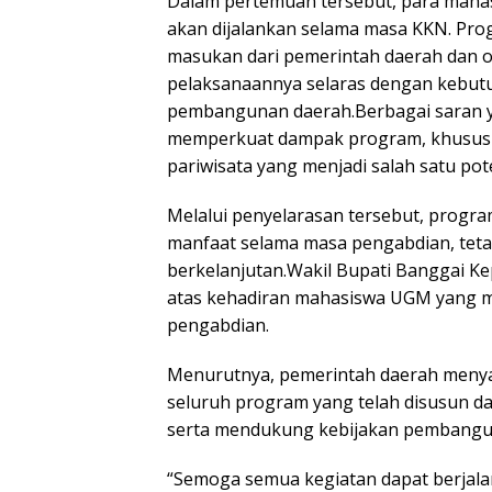
Dalam pertemuan tersebut, para maha
akan dijalankan selama masa KKN. Pr
masukan dari pemerintah daerah dan o
pelaksanaannya selaras dengan kebu
pembangunan daerah.Berbagai saran y
memperkuat dampak program, khusus
pariwisata yang menjadi salah satu po
Melalui penyelarasan tersebut, progr
manfaat selama masa pengabdian, tet
berkelanjutan.Wakil Bupati Banggai K
atas kehadiran mahasiswa UGM yang me
pengabdian.
Menurutnya, pemerintah daerah meny
seluruh program yang telah disusun d
serta mendukung kebijakan pembangu
“Semoga semua kegiatan dapat berjalan