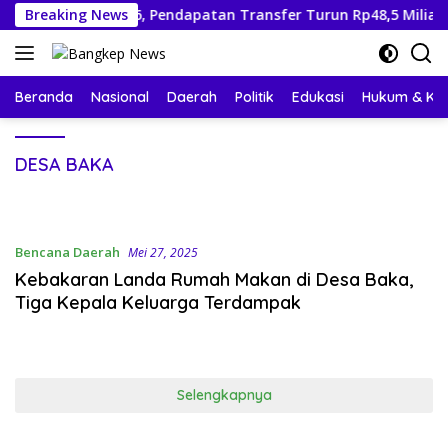
Langsung
UA-PPAS 2026, Pendapatan Transfer Turun Rp48,5 Miliar
Breaking News
ke
konten
Beranda
Nasional
Daerah
Politik
Edukasi
Hukum & Kri
DESA BAKA
Bencana Daerah
Mei 27, 2025
Kebakaran Landa Rumah Makan di Desa Baka,
Tiga Kepala Keluarga Terdampak
Selengkapnya