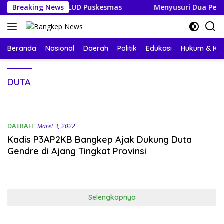
Langsung
si Keuangan BLUD Puskesmas
Breaking News
Menyusuri Dua Permata B
ke
konten
Beranda
Nasional
Daerah
Politik
Edukasi
Hukum & Kri
DUTA
DAERAH
Maret 3, 2022
Kadis P3AP2KB Bangkep Ajak Dukung Duta
Gendre di Ajang Tingkat Provinsi
Selengkapnya