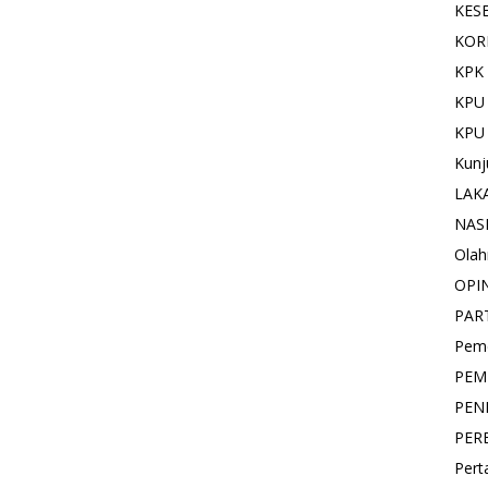
KES
KOR
KPK 
KPU
KPU
Kunj
LAK
NAS
Olah
OPI
PAR
Pemd
PEM
PEN
PER
Pert