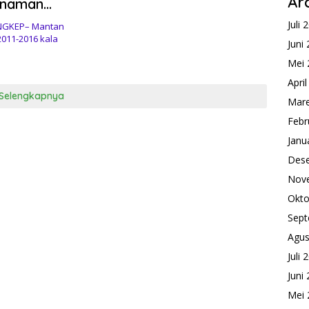
Ar
anaman
n
Juli 
ANGKEP– Mantan
2011-2016 kala
Juni
Mei 
Apri
Selengkapnya
Mare
Febr
Janu
Des
Nov
Okto
Sept
Agus
Juli 
Juni
Mei 