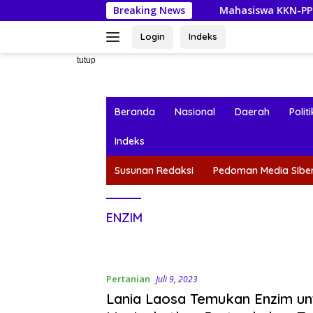
Langsung
Breaking News
Mahasiswa KKN-PPM UGM Data Situs
ke
konten
Login
Indeks
tutup
Beranda
Nasional
Daerah
Politi
Indeks
Susunan Redaksi
Pedoman Media SIbe
ENZIM
Pertanian
Juli 9, 2023
Lania Laosa Temukan Enzim un