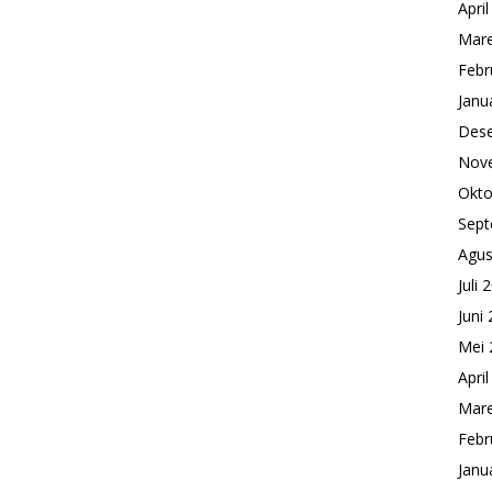
Apri
Mare
Febr
Janu
Des
Nov
Okto
Sept
Agus
Juli 
Juni
Mei 
Apri
Mare
Febr
Janu