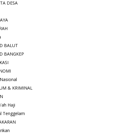
ITA DESA
AYA
RAH
a
D BALUT
D BANGKEP
KASI
NOMI
 Nasional
UM & KRIMINAL
AN
'ah Haji
l Tenggelam
AKARAN
trikan