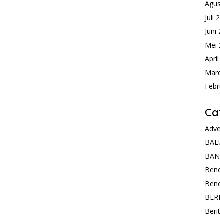
Agus
Juli 
Juni
Mei 
Apri
Mare
Febr
Ca
Adve
BAL
BAN
Ben
Ben
BER
Beri