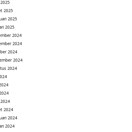
l 2025
t 2025
uari 2025
ari 2025
ember 2024
ember 2024
ber 2024
ember 2024
tus 2024
2024
 2024
2024
l 2024
t 2024
uari 2024
ari 2024