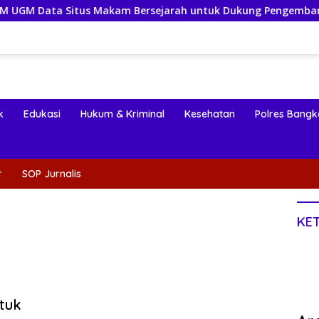
 Makam Bersejarah untuk Dukung Pengembangan Wisata Religi
k
Edukasi
Hukum & Kriminal
Kesehatan
Polres Bangk
r
SOP Jurnalis
KE
tuk