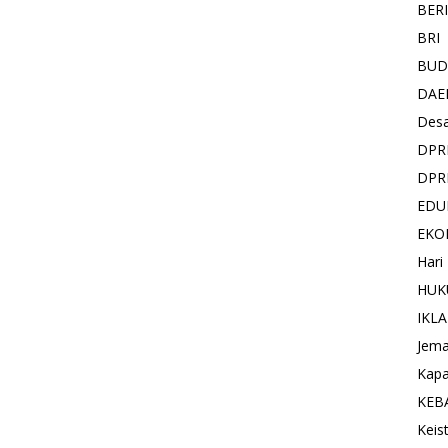
BER
BRI
BUD
DAE
Des
DPR
DPR
EDU
EKO
Hari
HUK
IKL
Jema
Kapa
KEB
Keis