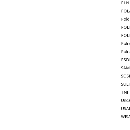
PLN
POL
Pold
POL
POL
Polr
Polr
PSD
SAM
SOS
SUL
TNI
Unca
USA
WIS