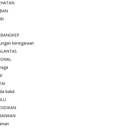
EHATAN
BAN
RI
 BANGKEP
ungan kenegaraan
ALANTAS
IONAL
raga
NI
TAI
a balut.
ILU
DIDIKAN
BANKAN
anian