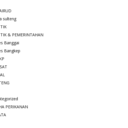
AIRUD
a sulteng
ITIK
ITIK & PEMERINTAHAN
es Banggai
es Bangkep
KP
SAT
IAL
TENG
tegorized
HA PERIKANAN
ATA