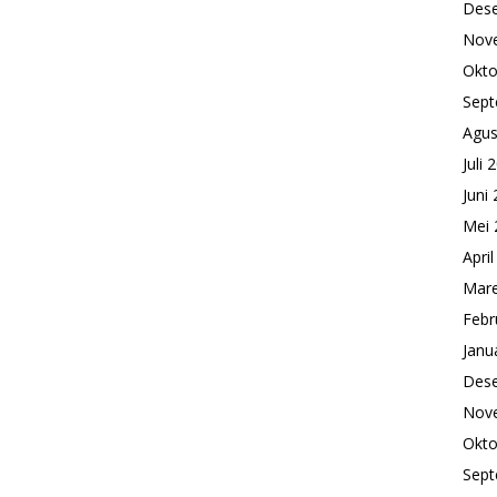
Des
Nov
Okto
Sept
Agus
Juli 
Juni
Mei 
Apri
Mare
Febr
Janu
Des
Nov
Okto
Sept