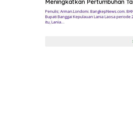
Meningkatkan Pertumbuhan T
Pertanian di Banggai Kepulaua
Penulis; Arman.Londomi. BangkepNews.com. B
Bupati Banggai Kepulauan Lania Laosa periode 
itu, Lania…