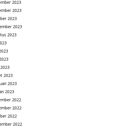
ember 2023
ember 2023
ber 2023
ember 2023
tus 2023
2023
 2023
2023
l 2023
t 2023
uari 2023
ari 2023
ember 2022
ember 2022
ber 2022
ember 2022