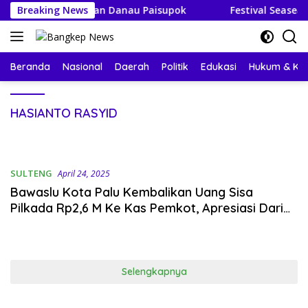
Langsung
ai Poganda dan Danau Paisupok
Breaking News
Festival Seasea 2026
ke
konten
Beranda
Nasional
Daerah
Politik
Edukasi
Hukum & Kri
HASIANTO RASYID
SULTENG
April 24, 2025
Bawaslu Kota Palu Kembalikan Uang Sisa
Pilkada Rp2,6 M Ke Kas Pemkot, Apresiasi Dari
Walikota Hadianto Rasyid
Selengkapnya