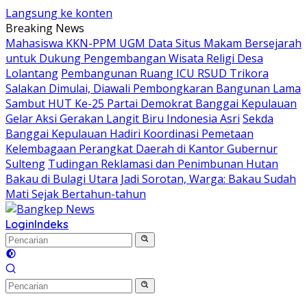
Langsung ke konten
Breaking News
Mahasiswa KKN-PPM UGM Data Situs Makam Bersejarah
untuk Dukung Pengembangan Wisata Religi Desa
Lolantang
Pembangunan Ruang ICU RSUD Trikora
Salakan Dimulai, Diawali Pembongkaran Bangunan Lama
Sambut HUT Ke-25 Partai Demokrat Banggai Kepulauan
Gelar Aksi Gerakan Langit Biru Indonesia Asri
Sekda
Banggai Kepulauan Hadiri Koordinasi Pemetaan
Kelembagaan Perangkat Daerah di Kantor Gubernur
Sulteng
Tudingan Reklamasi dan Penimbunan Hutan
Bakau di Bulagi Utara Jadi Sorotan, Warga: Bakau Sudah
Mati Sejak Bertahun-tahun
Login
Indeks