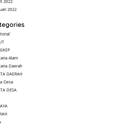
t 2022
uari 2022
tegories
torial
UT
GKEP
cana Alam
cana Daerah
ITA DAERAH
ta Desa
ITA DESA
AYA
RAH
a