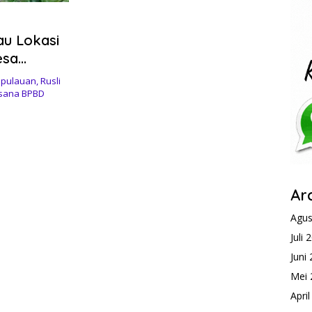
au Lokasi
esa
ulauan, Rusli
aksana BPBD
Ar
Agus
Juli 
Juni
Mei 
Apri