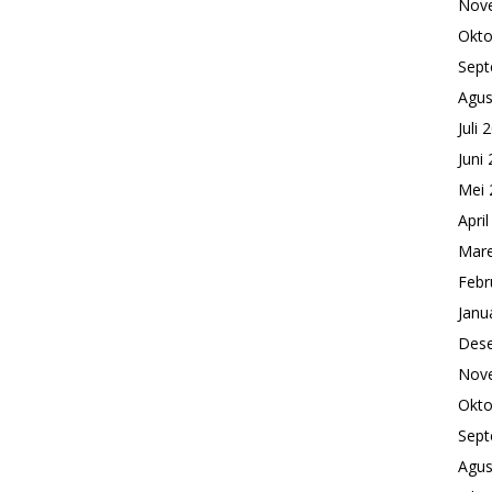
Nov
Okto
Sept
Agus
Juli 
Juni
Mei 
Apri
Mare
Febr
Janu
Des
Nov
Okto
Sept
Agus