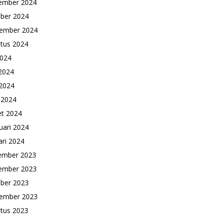
ember 2024
ber 2024
ember 2024
tus 2024
2024
 2024
2024
l 2024
t 2024
uari 2024
ari 2024
ember 2023
ember 2023
ber 2023
ember 2023
tus 2023