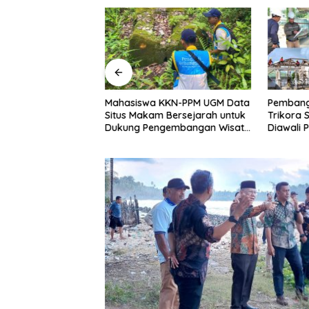
sea 2026:
Mahasiswa KKN-PPM UGM Data
Pembang
KKN-PPM UGM dan
Situs Makam Bersejarah untuk
Trikora 
iap Sambut
Dukung Pengembangan Wisata
Diawali
udaya Banggai
Religi Desa Lolantang
Banguna