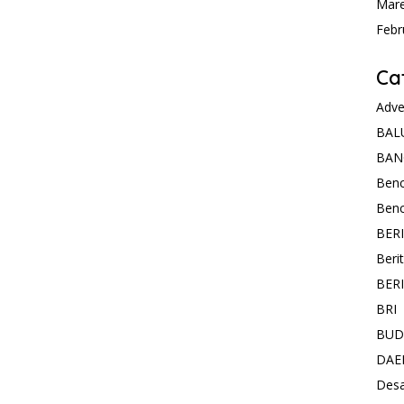
Mare
Febr
Ca
Adve
BAL
BAN
Ben
Ben
BER
Beri
BER
BRI
BUD
DAE
Des