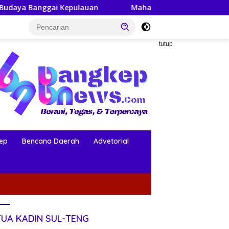
ulauan
Mahasiswa KKN-PPM UGM Data Situs Makam Ber
tutup
ep
Bencana Daerah
Advetorial
TUA KADIN SUL-TENG