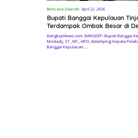
Bencana Daerah
April 22, 2026
Bupati Banggai Kepulauan Tinj
Terdampak Ombak Besar di D
Luksagu
BangkepNews.com. BANGKEP–Bupati Banggai Kep
Moidady, ST., MT., AIFO, didampingi Kepala Pel
Banggai Kepulauan,…