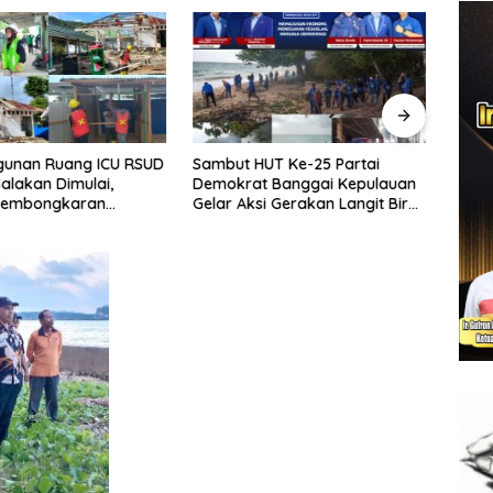
unan Ruang ICU RSUD
Sambut HUT Ke-25 Partai
Sekd
Salakan Dimulai,
Demokrat Banggai Kepulauan
Hadir
 Pembongkaran
Gelar Aksi Gerakan Langit Biru
Kele
n Lama
Indonesia Asri
Daera
Sulte