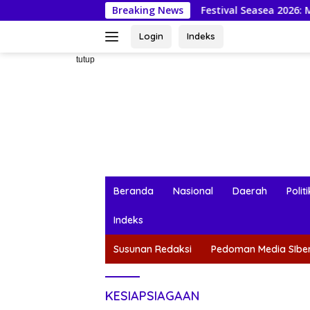
Langsung
Festival Seasea 2026: Mahasiswa KKN-PPM
Breaking News
ke
konten
Login
Indeks
tutup
Beranda
Nasional
Daerah
Politi
Indeks
Susunan Redaksi
Pedoman Media SIbe
KESIAPSIAGAAN