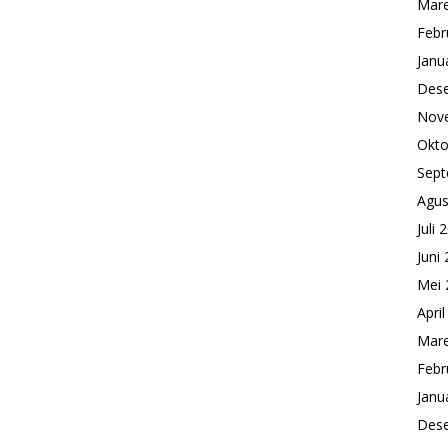
Mare
Febr
Janu
Des
Nov
Okto
Sept
Agus
Juli 
Juni
Mei 
Apri
Mare
Febr
Janu
Des