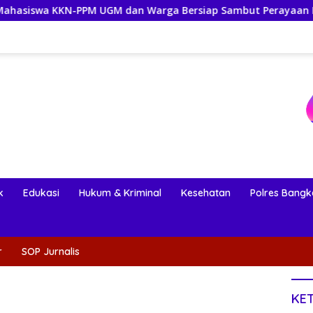
 UGM dan Warga Bersiap Sambut Perayaan Budaya Banggai Kep
k
Edukasi
Hukum & Kriminal
Kesehatan
Polres Bangk
r
SOP Jurnalis
KE