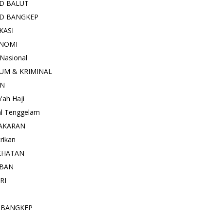
D BALUT
D BANGKEP
KASI
NOMI
 Nasional
UM & KRIMINAL
AN
'ah Haji
l Tenggelam
AKARAN
trikan
EHATAN
BAN
RI
 BANGKEP