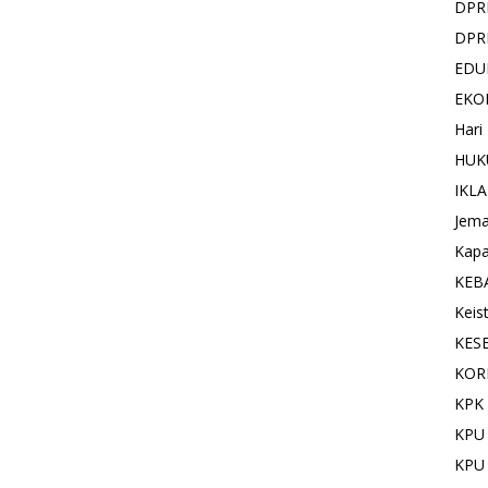
DPR
DPR
EDU
EKO
Hari
HUK
IKL
Jema
Kapa
KEB
Keis
KES
KOR
KPK 
KPU
KPU