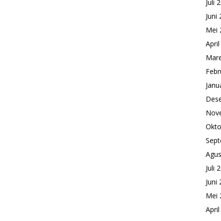
Juli 
Juni
Mei 
Apri
Mare
Febr
Janu
Des
Nov
Okto
Sept
Agus
Juli 
Juni
Mei 
Apri