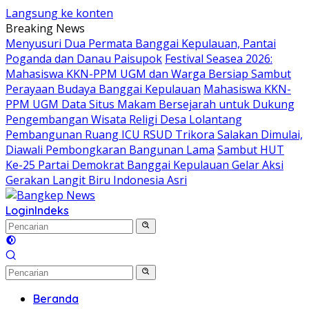
Langsung ke konten
Breaking News
Menyusuri Dua Permata Banggai Kepulauan, Pantai
Poganda dan Danau Paisupok
Festival Seasea 2026:
Mahasiswa KKN-PPM UGM dan Warga Bersiap Sambut
Perayaan Budaya Banggai Kepulauan
Mahasiswa KKN-
PPM UGM Data Situs Makam Bersejarah untuk Dukung
Pengembangan Wisata Religi Desa Lolantang
Pembangunan Ruang ICU RSUD Trikora Salakan Dimulai,
Diawali Pembongkaran Bangunan Lama
Sambut HUT
Ke-25 Partai Demokrat Banggai Kepulauan Gelar Aksi
Gerakan Langit Biru Indonesia Asri
Login
Indeks
Beranda