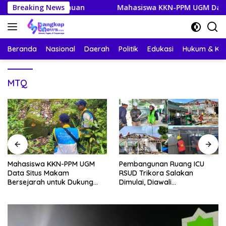
Langsung
 Kepulauan
Breaking News
Mahasiswa KKN-PPM UGM Data Situs Makam 
ke
konten
Beranda
Nasional
Daerah
Politik
Edukasi
Hukum & Kri
MTQ
Mahasiswa KKN-PPM UGM
Pembangunan Ruang ICU
Data Situs Makam
RSUD Trikora Salakan
Bersejarah untuk Dukung
Dimulai, Diawali
Pengembangan Wisata Religi
Pembongkaran Bangunan
Desa Lolantang
Lama