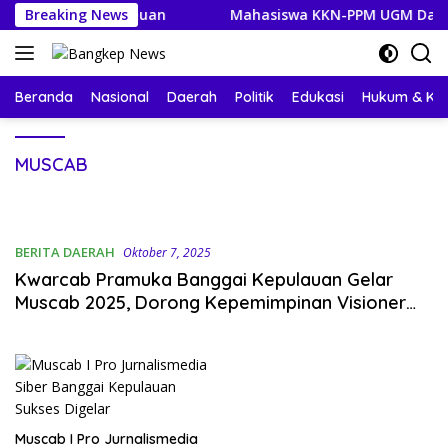
Langsung
nggai Kepulauan
Breaking News
Mahasiswa KKN-PPM UGM Data Situs M
ke
konten
Beranda
Nasional
Daerah
Politik
Edukasi
Hukum & Kri
MUSCAB
BERITA DAERAH
Oktober 7, 2025
Kwarcab Pramuka Banggai Kepulauan Gelar
Muscab 2025, Dorong Kepemimpinan Visioner
dan Penguatan Karakter Pemuda
Muscab I Pro Jurnalismedia