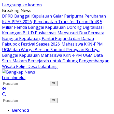
Langsung ke konten
Breaking News
DPRD Banggai Kepulauan Gelar Paripurna Perubahan
KUA-PPAS 2026, Pendapatan Transfer Turun Rp48,5
Miliar
Pemda Banggai Kepulauan Dorong Digitalisasi
Keuangan BLUD Puskesmas
Menyusuri Dua Permata
Banggai Kepulauan, Pantai Poganda dan Danau
Paisupok
Festival Seasea 2026: Mahasiswa KKN-PPM
UGM dan Warga Bersiap Sambut Perayaan Budaya
Banggai Kepulauan
Mahasiswa KKN-PPM UGM Data
Situs Makam Bersejarah untuk Dukung Pengembangan
Wisata Religi Desa Lolantang
Login
Indeks
Beranda