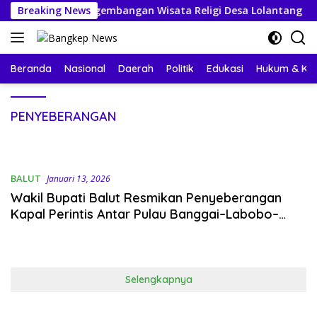
Langsung
Dukung Pengembangan Wisata Religi Desa Lolantang
Breaking News
P
ke
konten
Beranda
Nasional
Daerah
Politik
Edukasi
Hukum & Kri
PENYEBERANGAN
BALUT
Januari 13, 2026
Wakil Bupati Balut Resmikan Penyeberangan
Kapal Perintis Antar Pulau Banggai–Labobo–
Bangkurung
Selengkapnya