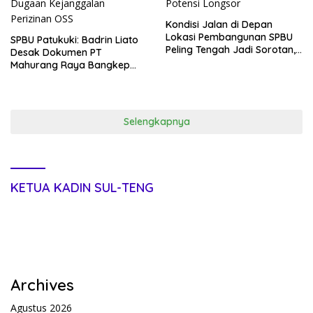
Kondisi Jalan di Depan
Lokasi Pembangunan SPBU
SPBU Patukuki: Badrin Liato
Peling Tengah Jadi Sorotan,
Desak Dokumen PT
Pengguna Jalan Khawatir
Mahurang Raya Bangkep
Potensi Longsor
Dibuka dalam RDP, Soroti
Dugaan Kejanggalan
Perizinan OSS
Selengkapnya
KETUA KADIN SUL-TENG
Archives
Agustus 2026