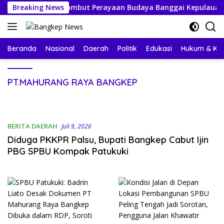
Langsung
ga Bersiap Sambut Perayaan Budaya Banggai Kepulauan
Breaking News
ke
konten
Beranda
Nasional
Daerah
Politik
Edukasi
Hukum & Kri
PT.MAHURANG RAYA BANGKEP
BERITA DAERAH
Juli 9, 2026
Diduga PKKPR Palsu, Bupati Bangkep Cabut Ijin
PBG SPBU Kompak Patukuki