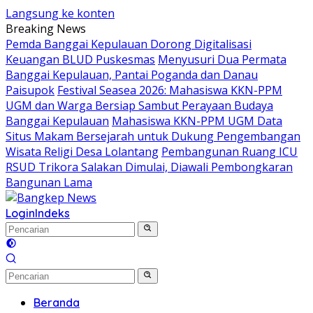
Langsung ke konten
Breaking News
Pemda Banggai Kepulauan Dorong Digitalisasi
Keuangan BLUD Puskesmas
Menyusuri Dua Permata
Banggai Kepulauan, Pantai Poganda dan Danau
Paisupok
Festival Seasea 2026: Mahasiswa KKN-PPM
UGM dan Warga Bersiap Sambut Perayaan Budaya
Banggai Kepulauan
Mahasiswa KKN-PPM UGM Data
Situs Makam Bersejarah untuk Dukung Pengembangan
Wisata Religi Desa Lolantang
Pembangunan Ruang ICU
RSUD Trikora Salakan Dimulai, Diawali Pembongkaran
Bangunan Lama
Login
Indeks
Beranda