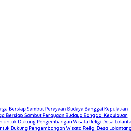
ga Bersiap Sambut Perayaan Budaya Banggai Kepulauan
ntuk Dukung Pengembangan Wisata Religi Desa Lolantan