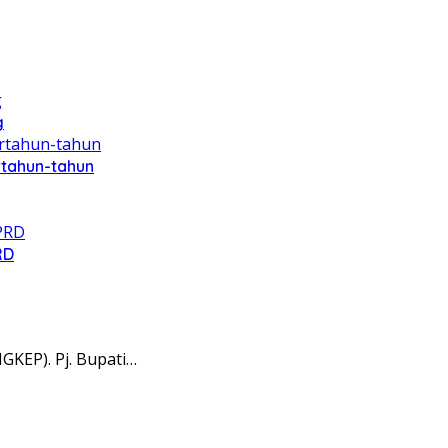
g
rtahun-tahun
RD
KEP). Pj. Bupati…