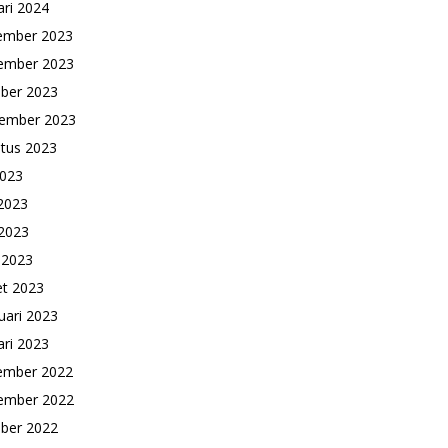
ari 2024
ember 2023
ember 2023
ber 2023
ember 2023
tus 2023
2023
 2023
2023
l 2023
t 2023
uari 2023
ari 2023
ember 2022
ember 2022
ber 2022