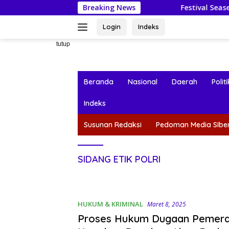
Langsung
Breaking News
Festival Seasea 2026: Mahas
ke
konten
Login
Indeks
tutup
Beranda
Nasional
Daerah
Politi
Indeks
Susunan Redaksi
Pedoman Media SIbe
SIDANG ETIK POLRI
HUKUM & KRIMINAL
Maret 8, 2025
Proses Hukum Dugaan Pemer