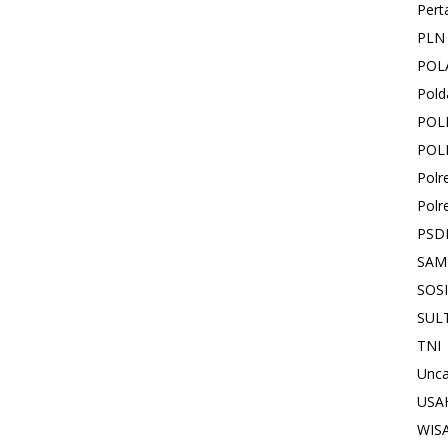
Pert
PLN
POL
Pold
POL
POL
Polr
Polr
PSD
SAM
SOS
SUL
TNI
Unca
USA
WIS