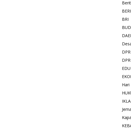
Beri
BER
BRI
BUD
DAE
Des
DPR
DPR
EDU
EKO
Hari
HUK
IKL
Jema
Kapa
KEB