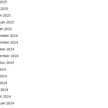
2025
l 2025
t 2025
uari 2025
ari 2025
ember 2024
ember 2024
ber 2024
ember 2024
tus 2024
2024
 2024
2024
l 2024
t 2024
uari 2024