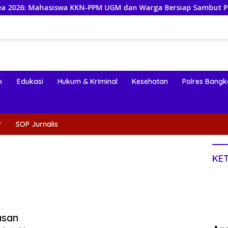
iswa KKN-PPM UGM dan Warga Bersiap Sambut Perayaan Budaya
k
Edukasi
Hukum & Kriminal
Kesehatan
Polres Bangk
r
SOP Jurnalis
KE
asan