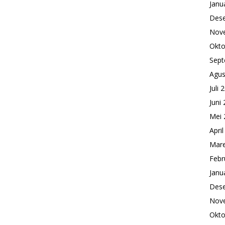
Janu
Des
Nov
Okto
Sept
Agus
Juli 
Juni
Mei 
Apri
Mare
Febr
Janu
Des
Nov
Okto