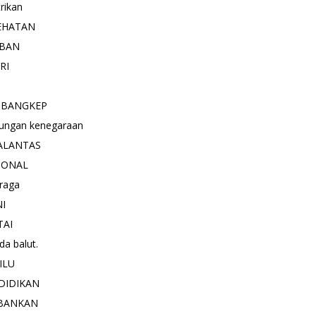
trikan
EHATAN
BAN
RI
 BANGKEP
ungan kenegaraan
ALANTAS
IONAL
raga
NI
TAI
a balut.
ILU
DIDIKAN
BANKAN