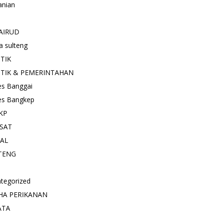
anian
AIRUD
a sulteng
ITIK
ITIK & PEMERINTAHAN
es Banggai
es Bangkep
KP
SAT
IAL
TENG
tegorized
HA PERIKANAN
ATA