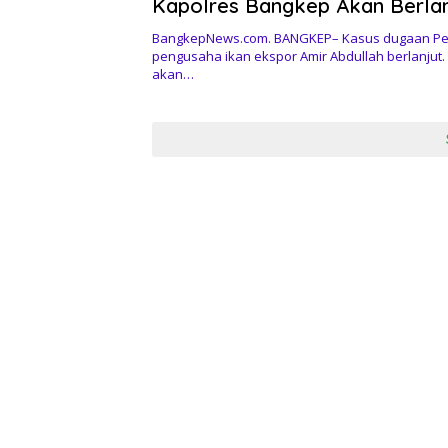
Kapolres Bangkep Akan Berlan
Sidang Etik
BangkepNews.com. BANGKEP– Kasus dugaan P
pengusaha ikan ekspor Amir Abdullah berlanjut. 
akan…