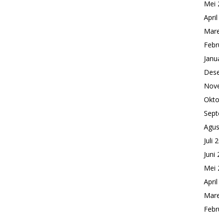
Mei 
Apri
Mare
Febr
Janu
Des
Nov
Okto
Sept
Agus
Juli 
Juni
Mei 
Apri
Mare
Febr