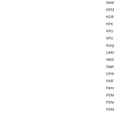
Keis
KES
KOR
KPK 
KPU
KPU
Kunj
LAK
NAS
Olah
OPI
PAR
Pemd
PEM
PEN
PER