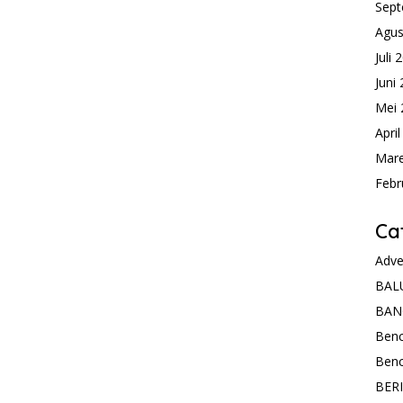
Sept
Agus
Juli 
Juni
Mei 
Apri
Mare
Febr
Ca
Adve
BAL
BAN
Ben
Ben
BER