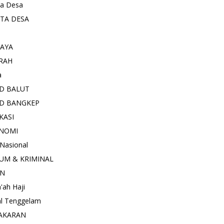
ta Desa
ITA DESA
AYA
RAH
a
D BALUT
D BANGKEP
KASI
NOMI
 Nasional
UM & KRIMINAL
AN
'ah Haji
l Tenggelam
AKARAN