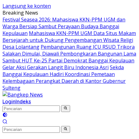
Langsung ke konten
Breaking News
Festival Seasea 2026: Mahasiswa KKN-PPM UGM dan
Warga Bersiap Sambut Perayaan Budaya Banggai
Kepulauan
Mahasiswa KKN-PPM UGM Data Situs Makam
Bersejarah untuk Dukung Pengembangan Wisata Religi
Desa Lolantang
Pembangunan Ruang ICU RSUD Trikora
Salakan Dimulai, Diawali Pembongkaran Bangunan Lama
Sambut HUT Ke-25 Partai Demokrat Banggai Kepulauan
Gelar Aksi Gerakan Langit Biru Indonesia Asri
Sekda
Banggai Kepulauan Hadiri Koordinasi Pemetaan
Kelembagaan Perangkat Daerah di Kantor Gubernur
Sulteng
Login
Indeks