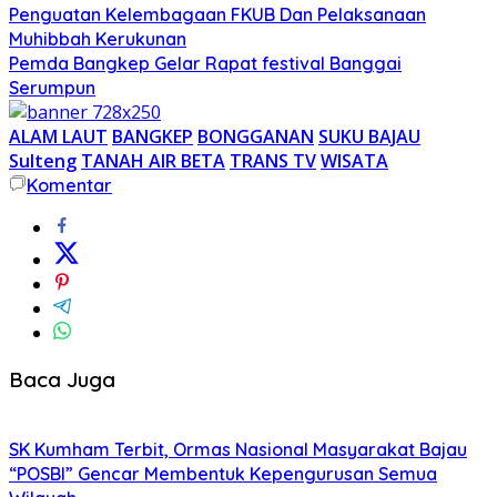
Penguatan Kelembagaan FKUB Dan Pelaksanaan
Muhibbah Kerukunan
Pemda Bangkep Gelar Rapat festival Banggai
Serumpun
ALAM LAUT
BANGKEP
BONGGANAN
SUKU BAJAU
Sulteng
TANAH AIR BETA
TRANS TV
WISATA
Komentar
Baca Juga
SK Kumham Terbit, Ormas Nasional Masyarakat Bajau
“POSBI” Gencar Membentuk Kepengurusan Semua