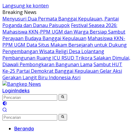
Langsung ke konten
Breaking News
Menyusuri Dua Permata Banggai Kepulauan, Pantai
Poganda dan Danau Paisupok
Festival Seasea 2026:
Mahasiswa KKN-PPM UGM dan Warga Bersiap Sambut
Perayaan Budaya Banggai Kepulauan
Mahasiswa KKN-
PPM UGM Data Situs Makam Bersejarah untuk Dukung
Pengembangan Wisata Religi Desa Lolantang
Pembangunan Ruang ICU RSUD Trikora Salakan Dimulai,
Diawali Pembongkaran Bangunan Lama
Sambut HUT
Ke-25 Partai Demokrat Banggai Kepulauan Gelar Aksi
Gerakan Langit Biru Indonesia Asri
Login
Indeks
Beranda