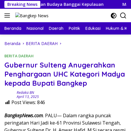
Langsung
ut Perayaan Budaya Banggai Kepulauan
Breaking News
Mahasiswa KKN
ke
konten
Beranda
Nasional
Daerah
Politik
Edukasi
Hukum & Kri
Beranda
BERITA DAERAH
BERITA DAERAH
Gubernur Sulteng Anugerahkan
Penghargaan UHC Kategori Madya
kepada Bupati Bangkep
Redaksi BN
April 13, 2025
Post Views:
846
BangkepNews.com
. PALU— Dalam rangka puncak
peringatan Hari Jadi ke-61 Provinsi Sulawesi Tengah,
Gubernur Sulteng Dr. H. Anwar Hafid, M.Si secara resmi