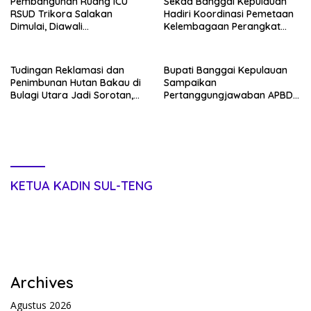
Pembangunan Ruang ICU
Sekda Banggai Kepulauan
RSUD Trikora Salakan
Hadiri Koordinasi Pemetaan
Dimulai, Diawali
Kelembagaan Perangkat
Pembongkaran Bangunan
Daerah di Kantor Gubernur
Lama
Sulteng
Tudingan Reklamasi dan
Bupati Banggai Kepulauan
Penimbunan Hutan Bakau di
Sampaikan
Bulagi Utara Jadi Sorotan,
Pertanggungjawaban APBD
Warga: Bakau Sudah Mati
2025 dan KUA-PPAS 2027 di
Sejak Bertahun-tahun
Sidang Paripurna DPRD
KETUA KADIN SUL-TENG
Archives
Agustus 2026