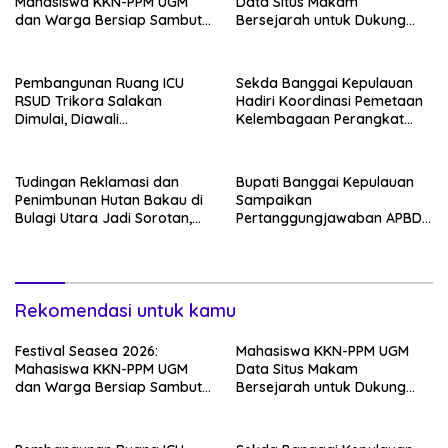
Mahasiswa KKN-PPM UGM
Data Situs Makam
dan Warga Bersiap Sambut
Bersejarah untuk Dukung
Perayaan Budaya Banggai
Pengembangan Wisata Religi
Kepulauan
Desa Lolantang
Pembangunan Ruang ICU
Sekda Banggai Kepulauan
RSUD Trikora Salakan
Hadiri Koordinasi Pemetaan
Dimulai, Diawali
Kelembagaan Perangkat
Pembongkaran Bangunan
Daerah di Kantor Gubernur
Lama
Sulteng
Tudingan Reklamasi dan
Bupati Banggai Kepulauan
Penimbunan Hutan Bakau di
Sampaikan
Bulagi Utara Jadi Sorotan,
Pertanggungjawaban APBD
Warga: Bakau Sudah Mati
2025 dan KUA-PPAS 2027 di
Sejak Bertahun-tahun
Sidang Paripurna DPRD
Rekomendasi untuk kamu
Festival Seasea 2026:
Mahasiswa KKN-PPM UGM
Mahasiswa KKN-PPM UGM
Data Situs Makam
dan Warga Bersiap Sambut
Bersejarah untuk Dukung
Perayaan Budaya Banggai
Pengembangan Wisata Religi
Kepulauan
Desa Lolantang